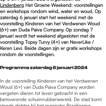
e
Lindenberg
Het Groene Weekend: voorstellingen
en workshops rondom wind, water en woud. Op
p
zaterdag 6 januari start het weekend met de
voorstelling Kinderen van het Verdwenen Woud
(6+) van Duda Paiva Company. Op zondag 7
a
januari wordt het weekend afgesloten met de
voorstelling Topsy Turvy (4+) van NeverLike /
Keren Levi. Beide dagen zijn er gratis workshops
g
rondom de voorstellingen.
e
Programma zaterdag 6 januari 2024
In de voorstelling Kinderen van het Verdwenen
Woud (6+) van Duda Paiva Company worden
vergeten dieren tot leven gebracht in een
betoverende schuimrubberwereld. De stad komt
steeds dichter bij het magische Braziliaanse