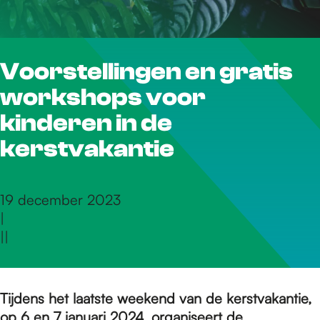
r
Voorstellingen en gratis
d
workshops voor
e
kinderen in de
kerstvakantie
h
19 december 2023
|
o
|
|
m
Tijdens het laatste weekend van de kerstvakantie,
op 6 en 7 januari 2024, organiseert de