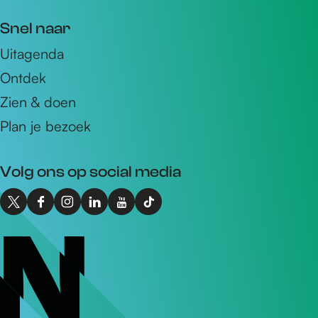
m
Snel naar
a
Uitagenda
i
Ontdek
l
a
Zien & doen
d
Plan je bezoek
r
e
Volg ons op social media
s
X
F
I
L
Y
T
I
a
n
i
o
i
n
c
s
n
u
k
t
e
t
k
T
T
o
b
a
e
u
o
N
o
g
d
b
k