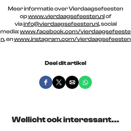
Meer informatie over Vierdaagsefeesten
op
www.vierdaagsefeesten.nl
of
via
info@vierdaagsefeesten.nl
, social
media:
www.facebook.com/vierdaagsefeeste
n
, en
www.instagram.com/vierdaagsefeesten
Deel dit artikel
D
D
D
D
e
e
e
e
e
e
e
e
l
l
l
l
d
d
d
d
Wellicht ook interessant...
e
e
e
e