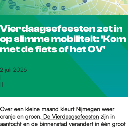
r
Vierdaagsefeesten zet in
d
op slimme mobiliteit: 'Kom
e
met de fiets of het OV'
h
2 juli 2026
|
|
|
o
m
Over een kleine maand kleurt Nijmegen weer
oranje en groen.
De Vierdaagsefeesten
zijn in
aantocht en de binnenstad verandert in één groot