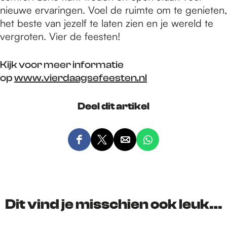
nieuwe ervaringen. Voel de ruimte om te genieten,
het beste van jezelf te laten zien en je wereld te
vergroten. Vier de feesten!
Kijk voor meer informatie
op
www.vierdaagsefeesten.nl
Deel dit artikel
D
D
D
D
e
e
e
e
e
e
e
e
l
l
l
l
d
d
d
d
Dit vind je misschien ook leuk…
e
e
e
e
z
z
z
z