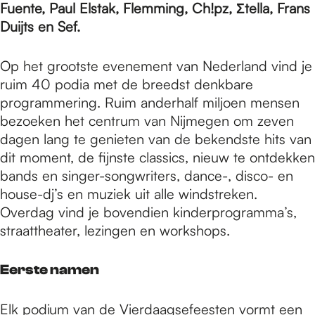
e
Fuente, Paul Elstak, Flemming, Ch!pz, Σtella, Frans
Duijts en Sef.
p
Op het grootste evenement van Nederland vind je
ruim 40 podia met de breedst denkbare
a
programmering. Ruim anderhalf miljoen mensen
bezoeken het centrum van Nijmegen om zeven
dagen lang te genieten van de bekendste hits van
g
dit moment, de fijnste classics, nieuw te ontdekken
bands en singer-songwriters, dance-, disco- en
house-dj’s en muziek uit alle windstreken.
e
Overdag vind je bovendien kinderprogramma’s,
straattheater, lezingen en workshops.
Eerste namen
Elk podium van de Vierdaagsefeesten vormt een