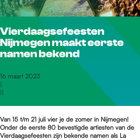
r
Vierdaagsefeesten
d
Nijmegen maakt eerste
e
namen bekend
h
16 maart 2023
|
|
|
o
m
Van 15 t/m 21 juli vier je de zomer in Nijmegen!
Onder de eerste 80 bevestigde artiesten van de
Vierdaagsefeesten zijn bekende namen als La