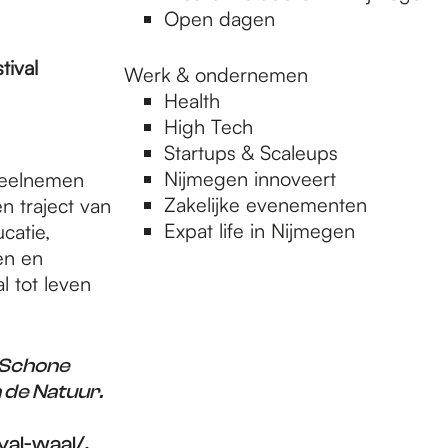
Open dagen
stival
Werk & ondernemen
Health
High Tech
Startups & Scaleups
Nijmegen innoveert
deelnemen
Zakelijke evenementen
n traject van
Expat life in Nijmegen
catie,
en en
l tot leven
 Schone
 de Natuur.
val-waal/
.