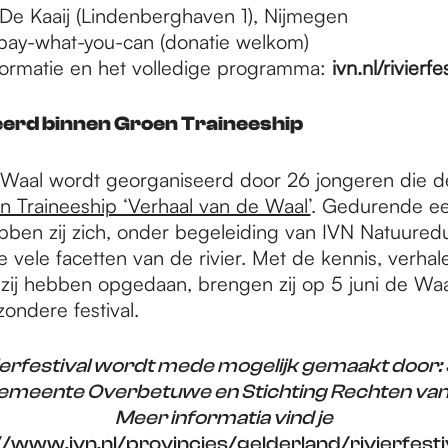
De Kaaij (Lindenberghaven 1), Nijmegen
ay-what-you-can (donatie welkom)
formatie en het volledige programma:
ivn.nl/rivierfe
erd binnen Groen Traineeship
al Waal wordt georganiseerd door
26 jongeren die 
n Traineeship ‘Verhaal van de Waal’
. Gedurende ee
ben zij zich, onder begeleiding van IVN Natuuredu
e vele facetten van de rivier. Met de kennis, verhal
 zij hebben opgedaan, brengen zij op 5 juni de Waa
ijzondere festival.
vierfestival wordt mede mogelijk gemaakt door:
gemeente Overbetuwe en Stichting Rechten van
Meer informatia vind je
//www.ivn.nl/provincies/gelderland/rivierfesti