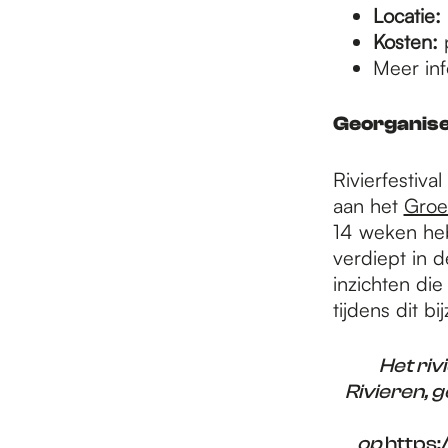
Locatie:
Kosten:
p
Meer in
Georganise
Rivierfestiv
aan het
Groe
14 weken heb
verdiept in d
inzichten die
tijdens dit b
Het ri
Rivieren, 
op
https: