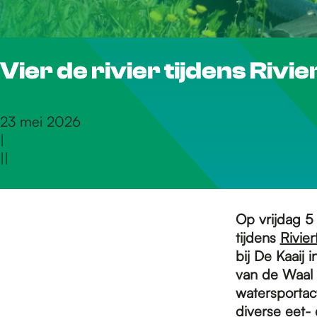
r
Vier de rivier tijdens Rivi
d
e
23 mei 2026
|
|
|
h
o
Op vrijdag 5 
tijdens
Rivier
bij De Kaaij 
m
van de Waal d
watersportact
diverse eet- 