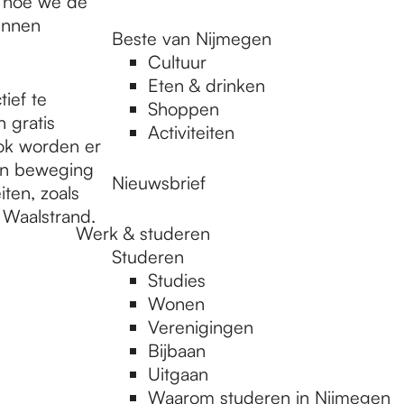
r hoe we de
unnen
Beste van Nijmegen
Cultuur
Eten & drinken
ief te
Shoppen
 gratis
Activiteiten
ok worden er
 in beweging
Nieuwsbrief
ten, zoals
t Waalstrand.
Werk & studeren
Studeren
Studies
Wonen
Verenigingen
Bijbaan
Uitgaan
Waarom studeren in Nijmegen