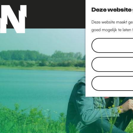
Deze website 
Deze website maakt geb
goed mogelijk te laten
G
a
n
a
a