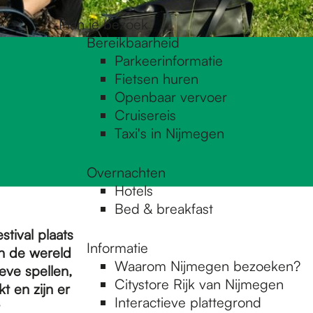
Plan je bezoek
Bereikbaarheid
Parkeerinformatie
Fietsen huren
Openbaar vervoer
Cruisereis
Taxi's in Nijmegen
Overnachten
Hotels
Bed & breakfast
stival plaats
Informatie
in de wereld
Waarom Nijmegen bezoeken?
eve spellen,
Citystore Rijk van Nijmegen
t en zijn er
Interactieve plattegrond