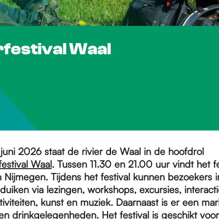
erfestival Waal
juni 2026 staat de rivier de Waal in de hoofdrol
festival Waal
. Tussen 11.30 en 21.00 uur vindt het fe
in Nijmegen.
Tijdens het festival kunnen bezoekers 
uiken via lezingen, workshops, excursies, interacti
iviteiten, kunst en muziek. Daarnaast is er een mark
en drinkgelegenheden. Het festival is geschikt voor