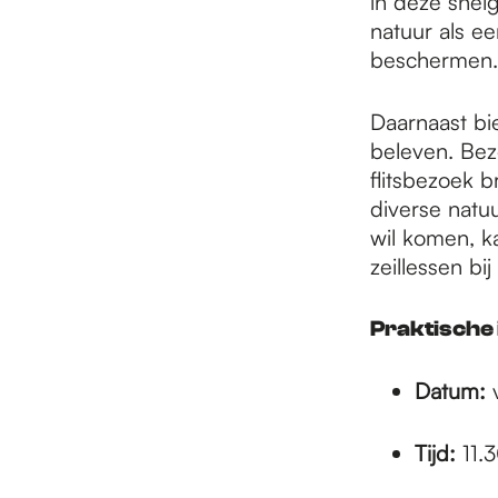
in deze snel
natuur als e
beschermen
Daarnaast bie
beleven. Bez
flitsbezoek 
diverse natu
wil komen, ka
zeillessen bi
Praktische
Datum:
v
Tijd:
11.