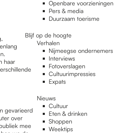
Openbare voorzieningen
Pers & media
Duurzaam toerisme
Blijf op de hoogte
,
Verhalen
wenlang
Nijmeegse ondernemers
n.
Interviews
en haar
Fotoverslagen
erschillende
Cultuurimpressies
Expats
Nieuws
Cultuur
n gevarieerd
Eten & drinken
uter over
Shoppen
 publiek mee
Weektips