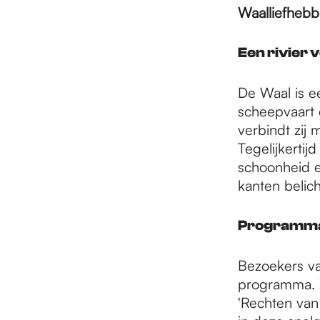
e
Waalliefhebbe
p
Een rivier 
De Waal is ee
a
scheepvaart 
verbindt zij 
Tegelijkertij
g
schoonheid e
kanten belic
e
Programm
Bezoekers va
programma. Z
'Rechten van