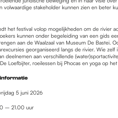
groeiende juridische beweging en in haar visie ove
en volwaardige stakeholder kunnen zien en beter k
.
dt het festival volop mogelijkheden om de rivier act
oekers kunnen onder begeleiding van een gids een
brengen aan de Waalzaal van Museum De Bastei. O
urexcursies georganiseerd langs de rivier. Wie zelf
n deelnemen aan verschillende (water)sportactivitei
j De Loefbijter, roeilessen bij Phocas en yoga op he
 informatie
rijdag 5 juni 2026
30 – 21.00 uur