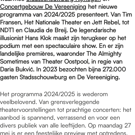
e
Concertgebouw De Vereeniging
het nieuwe
programma van 2024/2025 presenteert. Van Tim
p
Fransen, Het Nationale Theater en Jett Rebel, tot
NDT1 en Claudia de Breij. De legendarische
illusionist Hans Klok maakt zijn terugkeer op het
a
podium met een spectaculaire show. En er zijn
landelijke premières, waaronder The Almighty
Sometimes van Theater Oostpool, in regie van
g
Daria Bukvić. In 2023 bezochten bijna 272.000
gasten Stadsschouwburg en De Vereeniging.
e
Het programma 2024/2025 is wederom
veelbelovend. Van grensverleggende
theatervoorstellingen tot prachtige concerten: het
aanbod is spannend, verrassend en voor een
divers publiek van alle leeftijden. Op maandag 27
mei is er een feestelijke preview met optredens,