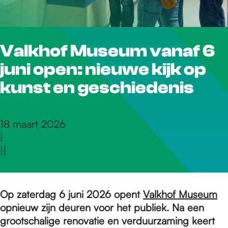
r
Valkhof Museum vanaf 6
d
juni open: nieuwe kijk op
e
kunst en geschiedenis
h
18 maart 2026
|
|
|
o
m
Op zaterdag 6 juni 2026 opent
Valkhof Museum
opnieuw zijn deuren voor het publiek. Na een
grootschalige renovatie en verduurzaming keert