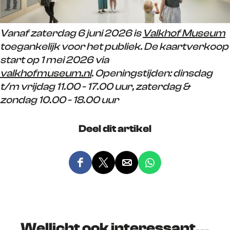
Vanaf zaterdag 6 juni 2026 is
Valkhof Museum
toegankelijk voor het publiek. De kaartverkoop
start op 1 mei 2026 via
valkhofmuseum.nl
. Openingstijden: dinsdag
t/m vrijdag 11.00 - 17.00 uur, zaterdag &
zondag 10.00 - 18.00 uur
Deel dit artikel
D
D
D
D
e
e
e
e
e
e
e
e
l
l
l
l
d
d
d
d
Wellicht ook interessant...