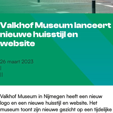
r
Valkhof Museum lanceert
d
nieuwe huisstijl en
e
website
h
26 maart 2023
|
|
|
o
m
Valkhof Museum in Nijmegen heeft een nieuw
logo en een nieuwe huisstijl en website. Het
museum toont zijn nieuwe gezicht op een tijdelijke