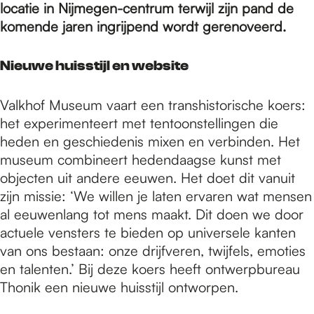
e
locatie in Nijmegen-centrum terwijl zijn pand de
komende jaren ingrijpend wordt gerenoveerd.
p
Nieuwe huisstijl en website
a
Valkhof Museum vaart een transhistorische koers:
het experimenteert met tentoonstellingen die
heden en geschiedenis mixen en verbinden. Het
g
museum combineert hedendaagse kunst met
objecten uit andere eeuwen. Het doet dit vanuit
e
zijn missie: ‘We willen je laten ervaren wat mensen
al eeuwenlang tot mens maakt. Dit doen we door
actuele vensters te bieden op universele kanten
van ons bestaan: onze drijfveren, twijfels, emoties
en talenten.’ Bij deze koers heeft ontwerpbureau
Thonik een nieuwe huisstijl ontworpen.