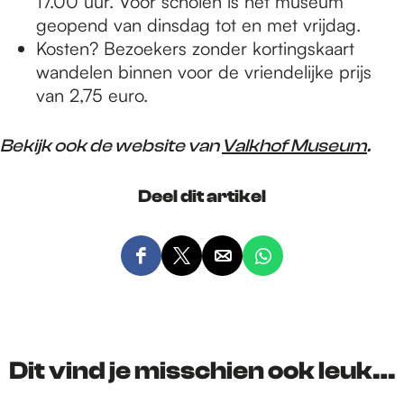
17.00 uur. Voor scholen is het museum
geopend van dinsdag tot en met vrijdag.
Kosten? Bezoekers zonder kortingskaart
wandelen binnen voor de vriendelijke prijs
van 2,75 euro.
Bekijk ook de website van
Valkhof Museum
.
Deel dit artikel
D
D
D
D
e
e
e
e
e
e
e
e
l
l
l
l
d
d
d
d
Dit vind je misschien ook leuk…
e
e
e
e