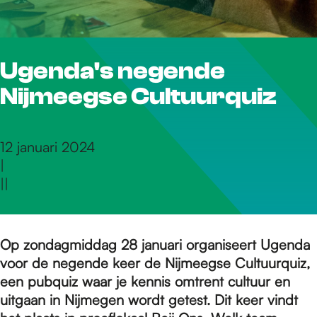
r
Ugenda's negende
d
Nijmeegse Cultuurquiz
e
12 januari 2024
|
h
|
|
o
Op zondagmiddag 28 januari organiseert Ugenda
voor de negende keer de Nijmeegse Cultuurquiz,
m
een pubquiz waar je kennis omtrent cultuur en
uitgaan in Nijmegen wordt getest. Dit keer vindt