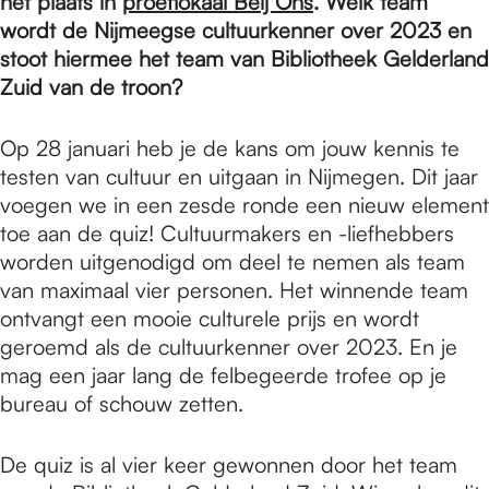
e
het plaats in
proeflokaal Beij Ons
. Welk team
wordt de Nijmeegse cultuurkenner over 2023 en
stoot hiermee het team van Bibliotheek Gelderland
p
Zuid van de troon?
Op 28 januari heb je de kans om jouw kennis te
a
testen van cultuur en uitgaan in Nijmegen. Dit jaar
voegen we in een zesde ronde een nieuw element
g
toe aan de quiz! Cultuurmakers en -liefhebbers
worden uitgenodigd om deel te nemen als team
van maximaal vier personen. Het winnende team
e
ontvangt een mooie culturele prijs en wordt
geroemd als de cultuurkenner over 2023. En je
mag een jaar lang de felbegeerde trofee op je
bureau of schouw zetten.
De quiz is al vier keer gewonnen door het team