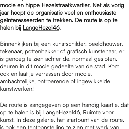
e
mooie en hippe Hezelstraatkwartier. Net als vorig
jaar hoopt de organisatie veel en enthousiaste
p
geïnteresseerden te trekken. De route is op te
halen bij
LangeHezel46
.
a
Binnenkijken bij een kunstschilder, beeldhouwer,
tekenaar, pottenbakker of grafisch kunstenaar, er
is genoeg te zien achter de, normaal gesloten,
g
deuren in dit mooie gedeelte van de stad. Kom
ook en laat je verrassen door mooie,
e
ambachtelijke, ontroerende of ingewikkelde
kunstwerken!
De route is aangegeven op een handig kaartje, dat
op te halen is bij LangeHezel46, Ruimte voor
kunst. In deze galerie, het startpunt van de route,
is ook een tentoonstelling te zien met werk van