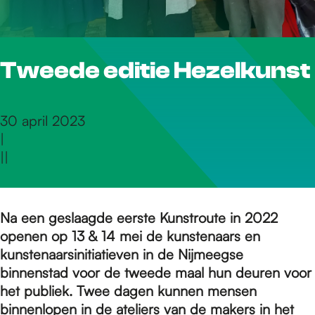
r
Tweede editie Hezelkunst
d
e
30 april 2023
|
|
|
h
o
Na een geslaagde eerste Kunstroute in 2022
openen op 13 & 14 mei de kunstenaars en
kunstenaarsinitiatieven in de Nijmeegse
m
binnenstad voor de tweede maal hun deuren voor
het publiek. Twee dagen kunnen mensen
binnenlopen in de ateliers van de makers in het