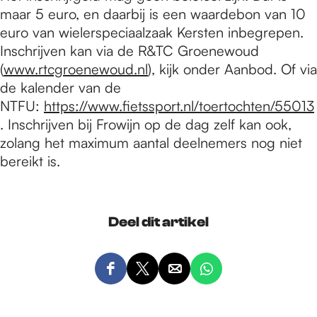
maar 5 euro, en daarbij is een waardebon van 10
euro van wielerspeciaalzaak Kersten inbegrepen.
Inschrijven kan via de R&TC Groenewoud
(
www.rtcgroenewoud.nl
), kijk onder Aanbod. Of via
de kalender van de
NTFU:
https://www.fietssport.nl/toertochten/55013
. Inschrijven bij Frowijn op de dag zelf kan ook,
zolang het maximum aantal deelnemers nog niet
bereikt is.
Deel dit artikel
D
D
D
D
e
e
e
e
e
e
e
e