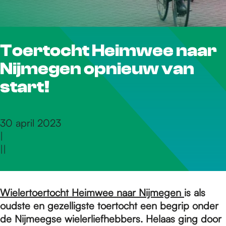
r
Toertocht Heimwee naar
d
Nijmegen opnieuw van
e
start!
h
30 april 2023
|
|
|
o
m
Wielertoertocht Heimwee naar Nijmegen
is als
oudste en gezelligste toertocht een begrip onder
de Nijmeegse wielerliefhebbers. Helaas ging door