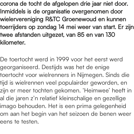
e
corona de tocht de afgelopen drie jaar niet door.
Inmiddels is de organisatie overgenomen door
wielervereniging R&TC Groenewoud en kunnen
p
toerrijders op zondag 14 mei weer van start. Er zijn
twee afstanden uitgezet, van 85 en van 130
a
kilometer.
De toertocht werd in 1999 voor het eerst werd
g
georganiseerd. Destijds was het de enige
toertocht voor wielrenners in Nijmegen. Sinds die
tijd is wielrennen veel populairder geworden, en
e
zijn er meer tochten gekomen. ‘Heimwee’ heeft in
al die jaren z’n relatief kleinschalige en gezellige
imago behouden. Het is een prima gelegenheid
om aan het begin van het seizoen de benen weer
eens te testen.