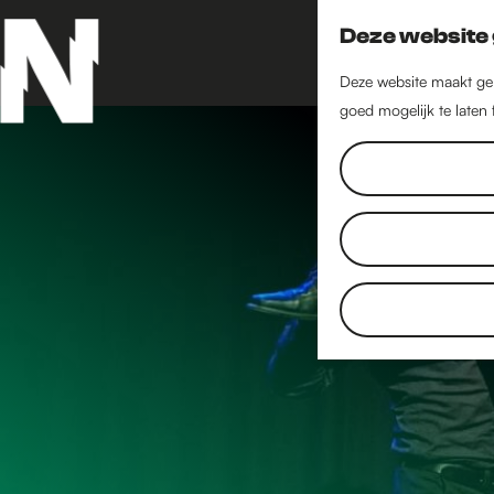
Deze website 
Deze website maakt geb
goed mogelijk te laten
G
a
n
a
a