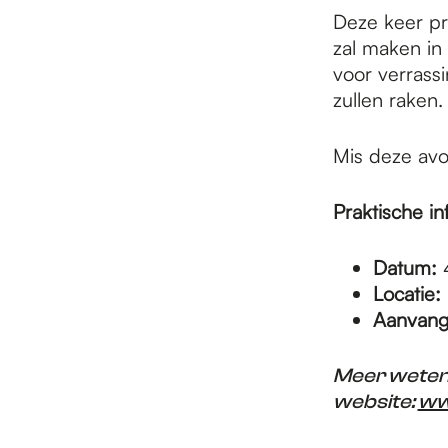
e
Deze keer pr
zal maken in
p
voor verrass
zullen raken.
a
Mis deze avon
g
Praktische in
Datum:
4
e
Locatie:
Aanvang
Meer weten 
website:
ww