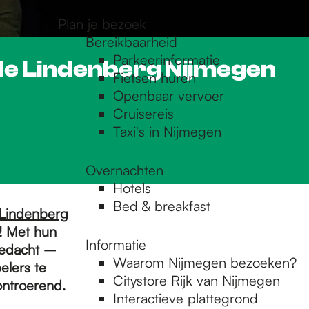
Plan je bezoek
Bereikbaarheid
Parkeerinformatie
de Lindenberg Nijmegen
Fietsen huren
Openbaar vervoer
Cruisereis
Taxi's in Nijmegen
Overnachten
Hotels
Bed & breakfast
Lindenberg
r! Met hun
Informatie
bedacht –
Waarom Nijmegen bezoeken?
elers te
Citystore Rijk van Nijmegen
ontroerend.
Interactieve plattegrond