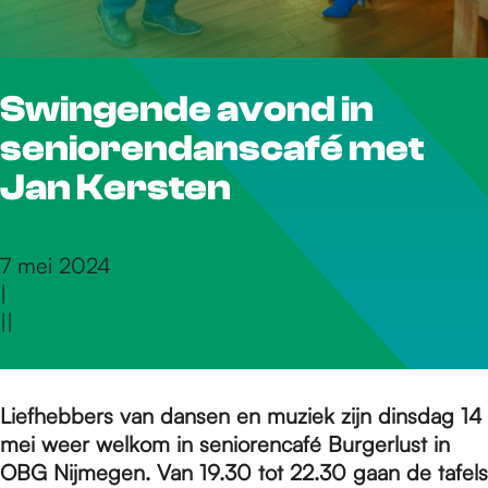
r
Swingende avond in
d
seniorendanscafé met
e
Jan Kersten
h
7 mei 2024
|
|
|
o
m
Liefhebbers van dansen en muziek zijn dinsdag 14
mei weer welkom in seniorencafé Burgerlust in
OBG Nijmegen. Van 19.30 tot 22.30 gaan de tafels