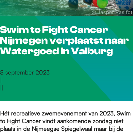
r
Swim to Fight Cancer
d
Nijmegen verplaatst naar
e
Watergoed in Valburg
h
8 september 2023
|
|
|
o
m
Hét recreatieve zwemevenement van 2023, Swim
to Fight Cancer vindt aankomende zondag niet
plaats in de Nijmeegse Spiegelwaal maar bij de