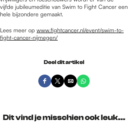
vijfde jubileumeditie van Swim to Fight Cancer een
hele bijzondere gemaakt.
Lees meer op
www.fightcancer.nl/event/swim-to-
fight-cancer-nijmegen/
Deel dit artikel
D
D
D
D
e
e
e
e
e
e
e
e
l
l
l
l
d
d
d
d
Dit vind je misschien ook leuk…
e
e
e
e