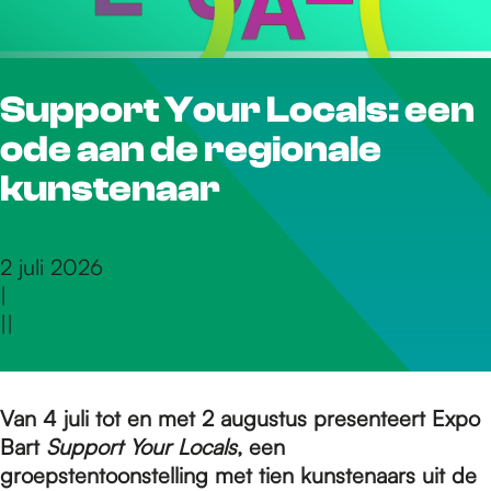
r
Support Your Locals: een
d
ode aan de regionale
e
kunstenaar
h
2 juli 2026
|
|
|
o
m
Van 4 juli tot en met 2 augustus presenteert Expo
Bart
Support Your Locals
, een
groepstentoonstelling met tien kunstenaars uit de