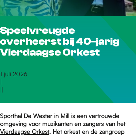
r
Speelvreugde
d
overheerst bij 40-jarig
e
Vierdaagse Orkest
h
1 juli 2026
|
|
|
o
m
Sporthal De Wester in Mill is een vertrouwde
omgeving voor muzikanten en zangers van het
Vierdaagse Orkest
. Het orkest en de zangroep