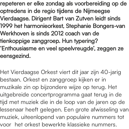
e
repeteren er elke zondag als voorbereiding op de
optredens in de regio tijdens de Nijmeegse
Vierdaagse. Dirigent Bart van Zutven leidt sinds
p
1999 het harmonieorkest, Stephanie Bongers-van
Werkhoven is sinds 2012 coach van de
a
tienkoppige zanggroep. Hun typering?
‘Enthousiasme en veel speelvreugde’, zeggen ze
eensgezind.
g
Het Vierdaagse Orkest viert dit jaar zijn 40-jarig
bestaan. Orkest en zanggroep kijken er in
e
muzikale zin op bijzondere wijze op terug. Het
uitgebreide concertprogramma gaat terug in de
tijd met muziek die in de loop van de jaren op de
lessenaar heeft gelegen. Een grote afwisseling van
muziek, uiteenlopend van populaire nummers tot
voor het orkest bewerkte klassieke nummers.