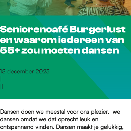
r
Seniorencafé Burgerlust
d
en waarom iedereen van
e
55+ zou moeten dansen
h
18 december 2023
|
|
|
o
m
Dansen doen we meestal voor ons plezier, we
dansen omdat we dat oprecht leuk en
ontspannend vinden. Dansen maakt je gelukkig,