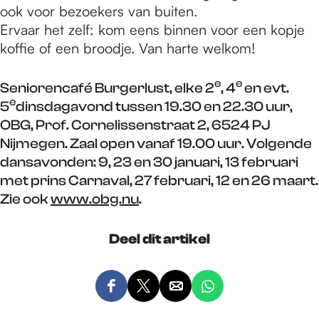
ook voor bezoekers van buiten.
Ervaar het zelf: kom eens binnen voor een kopje
koffie of een broodje. Van harte welkom!
e
e
Seniorencafé Burgerlust, elke 2
, 4
en evt.
e
5
dinsdagavond tussen 19.30 en 22.30 uur,
OBG, Prof. Cornelissenstraat 2, 6524 PJ
Nijmegen. Zaal open vanaf 19.00 uur. Volgende
dansavonden: 9, 23 en 30 januari, 13 februari
met prins Carnaval, 27 februari, 12 en 26 maart.
Zie ook
www.obg.nu
.
Deel dit artikel
D
D
D
D
e
e
e
e