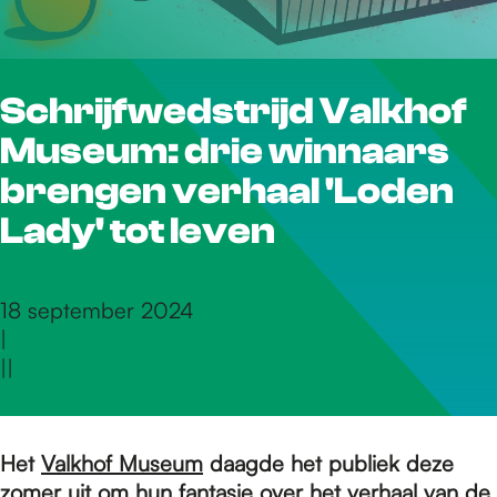
r
Schrijfwedstrijd Valkhof
d
Museum: drie winnaars
e
brengen verhaal 'Loden
Lady' tot leven
h
18 september 2024
|
o
|
|
m
Het
Valkhof Museum
daagde het publiek deze
zomer uit om hun fantasie over het verhaal van de