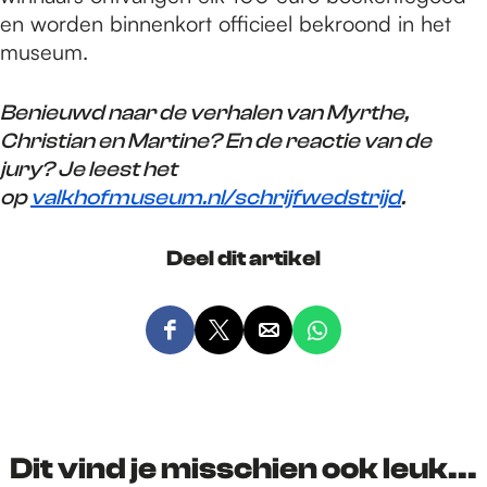
en worden binnenkort officieel bekroond in het
museum.
Benieuwd naar de verhalen van Myrthe,
Christian en Martine? En de reactie van de
jury? Je leest het
op
valkhofmuseum.nl/schrijfwedstrijd
.
Deel dit artikel
D
D
D
D
e
e
e
e
e
e
e
e
l
l
l
l
d
d
d
d
Dit vind je misschien ook leuk...
e
e
e
e