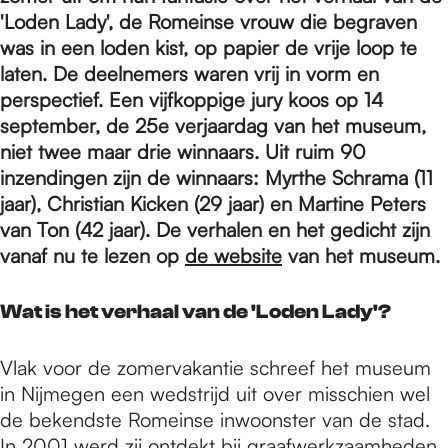
e
'Loden Lady', de Romeinse vrouw die begraven
was in een loden kist, op papier de vrije loop te
p
laten. De deelnemers waren vrij in vorm en
perspectief. Een vijfkoppige jury koos op 14
september, de 25e verjaardag van het museum,
a
niet twee maar drie winnaars. Uit ruim 90
inzendingen zijn de winnaars: Myrthe Schrama (11
jaar), Christian Kicken (29 jaar) en Martine Peters
g
van Ton (42 jaar). De verhalen en het gedicht zijn
vanaf nu te lezen op
de website
van het museum.
e
Wat is het verhaal van de 'Loden Lady'?
Vlak voor de zomervakantie schreef het museum
in Nijmegen een wedstrijd uit over misschien wel
de bekendste Romeinse inwoonster van de stad.
In 2001 werd zij ontdekt bij graafwerkzaamheden