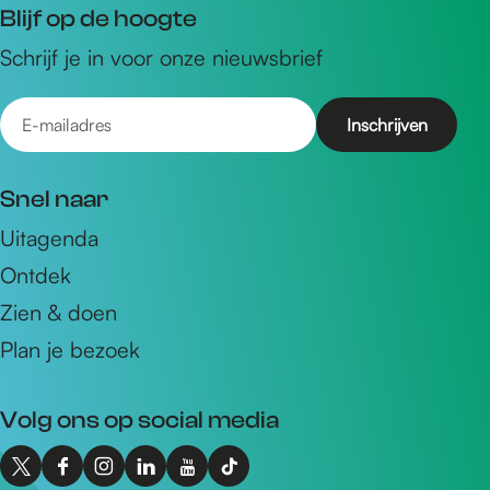
Blijf op de hoogte
Schrijf je in voor onze nieuwsbrief
E
-
m
Snel naar
a
Uitagenda
i
Ontdek
l
a
Zien & doen
d
Plan je bezoek
r
e
Volg ons op social media
s
X
F
I
L
Y
T