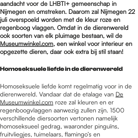
e
aandacht voor de LHBTI+ gemeenschap in
Nijmegen en omstreken. Daarom zal Nijmegen 22
juli overspoeld worden met de kleur roze en
p
regenboog vlaggen. Omdat in de dierenwereld
ook soorten van elk pluimage bestaan, wil de
a
Museumwinkel.com
, een winkel voor interieur en
opgezette dieren, daar ook extra bij stil staan!
g
Homoseksuele liefde in de dierenwereld
e
Homoseksuele liefde komt regelmatig voor in de
dierenwereld. Vandaar dat de etalage van
De
Museumwinkel.com
roze zal kleuren en er
regenboogvlaggen aanwezig zullen zijn. 1500
verschillende diersoorten vertonen namelijk
homoseksueel gedrag, waaronder pinguïns,
fruitvliegjes, tuimelaars, flamingo’s en