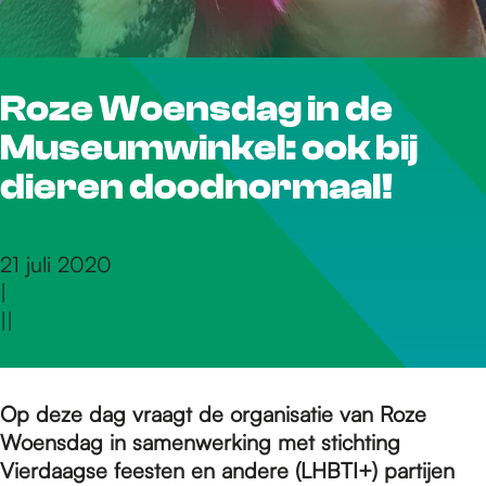
r
Roze Woensdag in de
d
Museumwinkel: ook bij
e
dieren doodnormaal!
h
21 juli 2020
|
|
|
o
m
Op deze dag vraagt de organisatie van Roze
Woensdag in samenwerking met stichting
Vierdaagse feesten en andere (LHBTI+) partijen