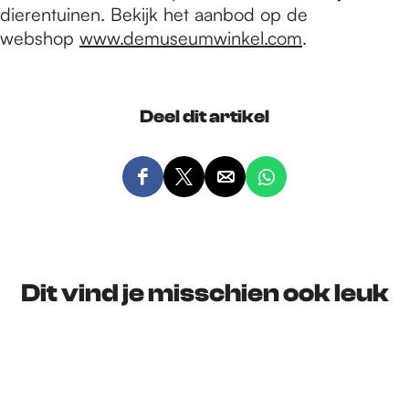
dierentuinen. Bekijk het aanbod op de
webshop
www.demuseumwinkel.com
.
Deel dit artikel
D
D
D
D
e
e
e
e
e
e
e
e
l
l
l
l
d
d
d
d
Dit vind je misschien ook leuk
e
e
e
e
z
z
z
z
e
e
e
e
p
p
p
p
a
a
a
a