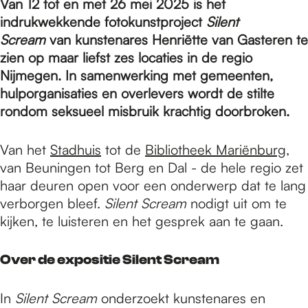
e
Van 12 tot en met 26 mei 2025 is het
indrukwekkende fotokunstproject
Silent
Scream
van kunstenares Henriëtte van Gasteren te
p
zien op maar liefst zes locaties in de regio
Nijmegen. In samenwerking met gemeenten,
hulporganisaties en overlevers wordt de stilte
a
rondom seksueel misbruik krachtig doorbroken.
g
Van het
Stadhuis
tot de
Bibliotheek Mariënburg
,
van Beuningen tot Berg en Dal - de hele regio zet
haar deuren open voor een onderwerp dat te lang
e
verborgen bleef.
Silent Scream
nodigt uit om te
kijken, te luisteren en het gesprek aan te gaan.
Over de expositie Silent Scream
In
Silent Scream
onderzoekt kunstenares en