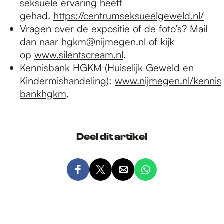
seksuele ervaring heeft
gehad.
https://centrumseksueelgeweld.nl/
Vragen over de expositie of de foto’s? Mail
dan naar hgkm@nijmegen.nl of kijk
op
www.silentscream.nl
.
Kennisbank HGKM (Huiselijk Geweld en
Kindermishandeling):
www.nijmegen.nl/kennis
bankhgkm
.
Deel dit artikel
D
D
D
D
e
e
e
e
e
e
e
e
l
l
l
l