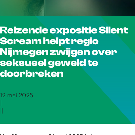
r
Reizende expositie Silent
d
Scream helpt regio
e
Nijmegen zwijgen over
seksueel geweld te
h
doorbreken
o
12 mei 2025
|
|
|
m