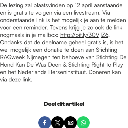
De lezing zal plaatsvinden op 12 april aanstaande
en is gratis te volgen via een livestream. Via
onderstaande link is het mogelijk je aan te melden
voor een reminder. Tevens krijg je zo ook de link
nogmaals in je mailbox:
http://bit.ly/30VjlZ6
.
Ondanks dat de deelname geheel gratis is, is het
wel mogelijk een donatie te doen aan Stichting
RAGweek Nijmegen ten behoeve van Stichting De
Hond Kan De Was Doen & Stichting Right to Play
en het Nederlands Herseninstituut. Doneren kan
via
deze link
.
Deel dit artikel
D
D
D
D