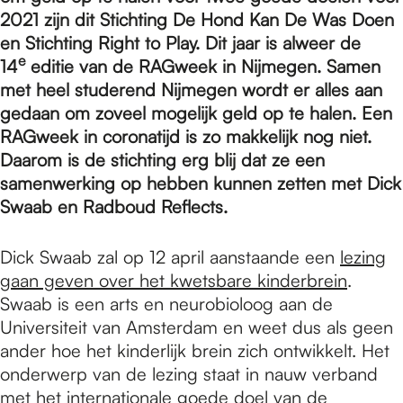
e
2021 zijn dit Stichting De Hond Kan De Was Doen
en Stichting Right to Play. Dit jaar is alweer de
p
e
14
editie van de RAGweek in Nijmegen. Samen
met heel studerend Nijmegen wordt er alles aan
gedaan om zoveel mogelijk geld op te halen. Een
a
RAGweek in coronatijd is zo makkelijk nog niet.
Daarom is de stichting erg blij dat ze een
samenwerking op hebben kunnen zetten met Dick
g
Swaab en Radboud Reflects.
e
Dick Swaab zal op 12 april aanstaande een
lezing
gaan geven over het kwetsbare kinderbrein
.
Swaab is een arts en neurobioloog aan de
Universiteit van Amsterdam en weet dus als geen
ander hoe het kinderlijk brein zich ontwikkelt. Het
onderwerp van de lezing staat in nauw verband
met het internationale goede doel van de