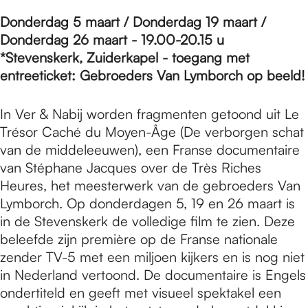
e
Donderdag 5 maart / Donderdag 19 maart /
Donderdag 26 maart - 19.00-20.15 u
p
*Stevenskerk, Zuiderkapel - toegang met
entreeticket: Gebroeders Van Lymborch op beeld!
a
In Ver & Nabij worden fragmenten getoond uit Le
Trésor Caché du Moyen-Âge (De verborgen schat
g
van de middeleeuwen), een Franse documentaire
van Stéphane Jacques over de Très Riches
Heures, het meesterwerk van de gebroeders Van
e
Lymborch. Op donderdagen 5, 19 en 26 maart is
in de Stevenskerk de volledige film te zien. Deze
beleefde zijn première op de Franse nationale
zender TV-5 met een miljoen kijkers en is nog niet
in Nederland vertoond. De documentaire is Engels
ondertiteld en geeft met visueel spektakel een