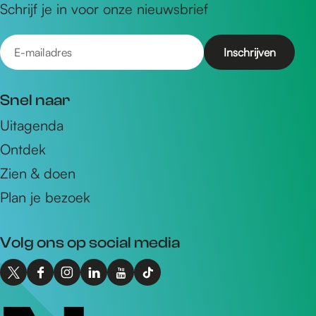
Schrijf je in voor onze nieuwsbrief
E
-
m
Snel naar
a
Uitagenda
i
Ontdek
l
a
Zien & doen
d
Plan je bezoek
r
e
Volg ons op social media
s
X
F
I
L
Y
T
I
a
n
i
o
i