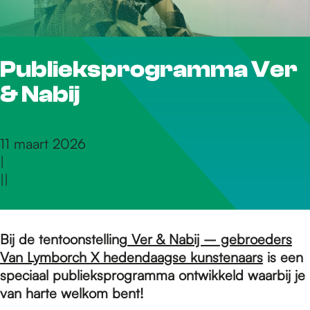
r
Publieksprogramma Ver
d
& Nabij
e
11 maart 2026
|
h
|
|
o
Bij de tentoonstelling
Ver & Nabij – gebroeders
Van Lymborch X hedendaagse kunstenaars
is een
m
speciaal publieksprogramma ontwikkeld waarbij je
van harte welkom bent!