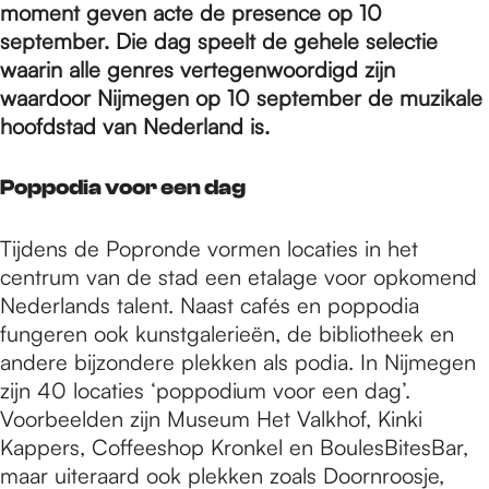
e
moment geven acte de presence op 10
september. Die dag speelt de gehele selectie
waarin alle genres vertegenwoordigd zijn
p
waardoor Nijmegen op 10 september de muzikale
hoofdstad van Nederland is.
a
Poppodia voor een dag
g
Tijdens de Popronde vormen locaties in het
centrum van de stad een etalage voor opkomend
e
Nederlands talent. Naast cafés en poppodia
fungeren ook kunstgalerieën, de bibliotheek en
andere bijzondere plekken als podia. In Nijmegen
zijn 40 locaties ‘poppodium voor een dag’.
Voorbeelden zijn Museum Het Valkhof, Kinki
Kappers, Coffeeshop Kronkel en BoulesBitesBar,
maar uiteraard ook plekken zoals Doornroosje,