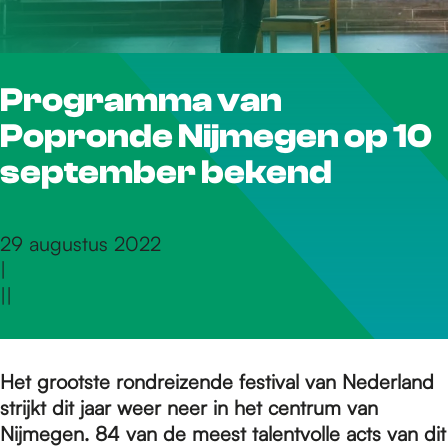
r
Programma van
d
Popronde Nijmegen op 10
e
september bekend
h
29 augustus 2022
|
|
|
o
m
Het grootste rondreizende festival van Nederland
strijkt dit jaar weer neer in het centrum van
Nijmegen. 84 van de meest talentvolle acts van dit