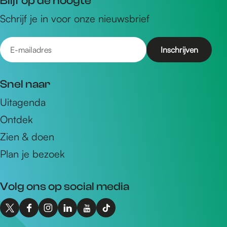
Blijf op de hoogte
Schrijf je in voor onze nieuwsbrief
E
-
m
Snel naar
a
Uitagenda
i
Ontdek
l
a
Zien & doen
d
Plan je bezoek
r
e
Volg ons op social media
s
X
F
I
L
Y
T
I
a
n
i
o
i