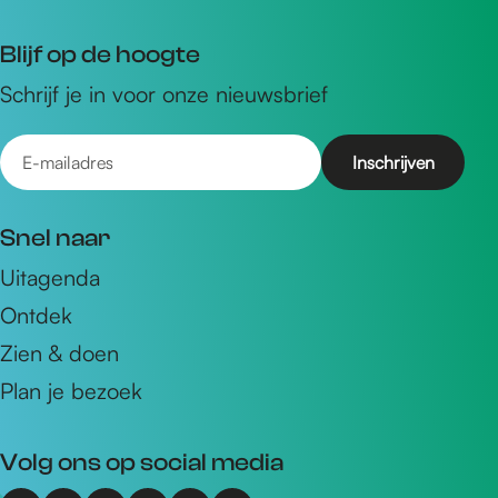
Blijf op de hoogte
Schrijf je in voor onze nieuwsbrief
E
-
m
Snel naar
a
Uitagenda
i
Ontdek
l
a
Zien & doen
d
Plan je bezoek
r
e
Volg ons op social media
s