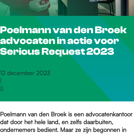
r
Poelmann van den Broek
d
advocaten in actie voor
e
Serious Request 2023
h
12 december 2023
|
|
|
o
m
Poelmann van den Broek is een advocatenkantoor
dat door het hele land, en zelfs daarbuiten,
ondernemers bedient. Maar ze zijn begonnen in