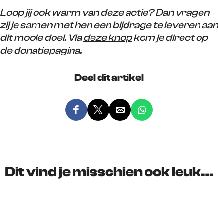
Loop jij ook warm van deze actie? Dan vragen
zij je samen met hen een bijdrage te leveren aan
dit mooie doel. Via
deze knop
kom je direct op
de donatiepagina.
Deel dit artikel
D
D
D
D
e
e
e
e
e
e
e
e
l
l
l
l
d
d
d
d
Dit vind je misschien ook leuk…
e
e
e
e
z
z
z
z
e
e
e
e
p
p
p
p