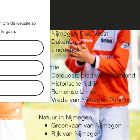
Nijmegen-Oost
Nijmegen-Midden
Z
K
Nijmegen-Zuid
o
a
M
jn om de website zo
Nijmegen-Nieuw-West
e
a
 te gaan.
e
Nijmegen-Oud-West
k
r
Dukenburg
n
e
t
Lindenholt
u
n
Historie
De oudste stad van Nederland
Historische tijdlijn
Romeinse Limes
Vrede van Nijmegen Penning
Natuur in Nijmegen
Groenkaart van Nijmegen
Rijk van Nijmegen