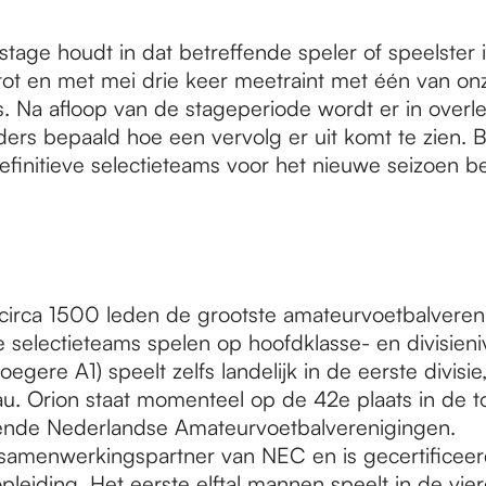
stage houdt in dat betreffende speler of speelster 
 tot en met mei drie keer meetraint met één van on
s. Na afloop van de stageperiode wordt er in overl
ers bepaald hoe een vervolg er uit komt te zien. B
finitieve selectieteams voor het nieuwe seizoen 
 circa 1500 leden de grootste amateurvoetbalvereni
 selectieteams spelen op hoofdklasse- en divisien
oegere A1) speelt zelfs landelijk in de eerste divisi
u. Orion staat momenteel op de 42e plaats in de 
ende Nederlandse Amateurvoetbalverenigingen.
 samenwerkingspartner van NEC en is gecertifice
pleiding. Het eerste elftal mannen speelt in de vier