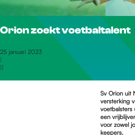
r
Orion zoekt voetbaltalent
d
e
25 januari 2023
|
|
|
h
o
Sv Orion uit
versterking v
voetbalsters
m
een vrijblijv
voor zowel j
keepers.