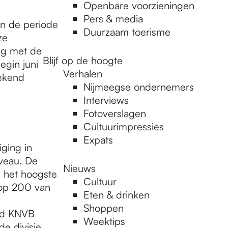
Openbare voorzieningen
Pers & media
in de periode
Duurzaam toerisme
ze
eg met de
Blijf op de hoogte
egin juni
Verhalen
bekend
Nijmeegse ondernemers
Interviews
Fotoverslagen
Cultuurimpressies
Expats
ging in
iveau. De
Nieuws
e, het hoogste
Cultuur
top 200 van
Eten & drinken
Shoppen
erd KNVB
Weektips
de divisie