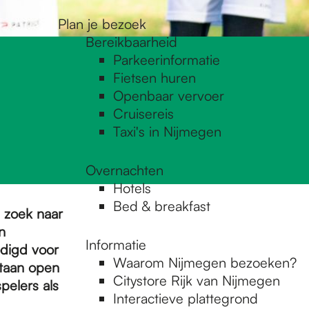
Plan je bezoek
Bereikbaarheid
Parkeerinformatie
Fietsen huren
Openbaar vervoer
Cruisereis
Taxi's in Nijmegen
Overnachten
Hotels
Bed & breakfast
 zoek naar
n
Informatie
digd voor
Waarom Nijmegen bezoeken?
staan open
Citystore Rijk van Nijmegen
pelers als
Interactieve plattegrond