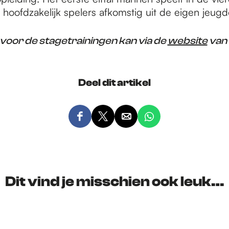
hoofdzakelijk spelers afkomstig uit de eigen jeugd
oor de stagetrainingen kan via de
website
van 
Deel dit artikel
D
D
D
D
e
e
e
e
e
e
e
e
l
l
l
l
d
d
d
d
Dit vind je misschien ook leuk…
e
e
e
e
z
z
z
z
e
e
e
e
p
p
p
p