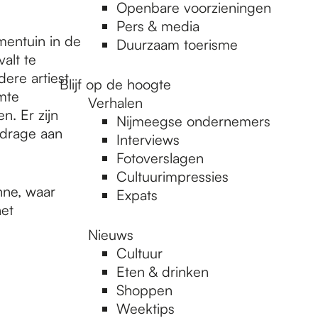
Openbare voorzieningen
Pers & media
mentuin in de
Duurzaam toerisme
alt te
ere artiest
Blijf op de hoogte
mte
Verhalen
. Er zijn
Nijmeegse ondernemers
jdrage aan
Interviews
Fotoverslagen
Cultuurimpressies
ühne, waar
Expats
het
Nieuws
Cultuur
Eten & drinken
Shoppen
Weektips