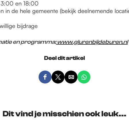
 13:00 en 18:00
nen in de hele gemeente (bekijk deelnemende locati
willige bijdrage
matie en programma:
www.glurenbijdeburen.nl
Deel dit artikel
D
D
D
D
e
e
e
e
e
e
e
e
l
l
l
l
d
d
d
d
Dit vind je misschien ook leuk...
e
e
e
e
z
z
z
z