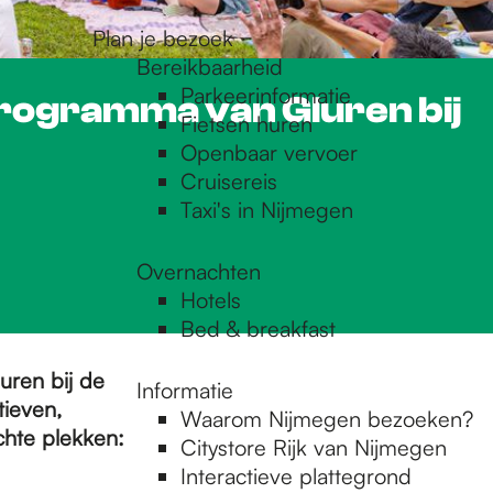
Plan je bezoek
Bereikbaarheid
Parkeerinformatie
 programma van Gluren bij
Fietsen huren
Openbaar vervoer
Cruisereis
Taxi's in Nijmegen
Overnachten
Hotels
Bed & breakfast
luren bij de
Informatie
tieven,
Waarom Nijmegen bezoeken?
hte plekken:
Citystore Rijk van Nijmegen
Interactieve plattegrond