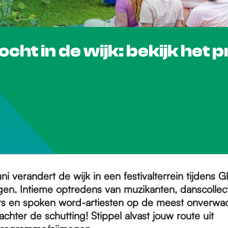
cht in de wijk: bekijk het
i verandert de wijk in een festivalterrein tijdens G
en. Intieme optredens van muzikanten, danscollec
s en spoken word-artiesten op de meest onverwac
achter de schutting! Stippel alvast jouw route uit