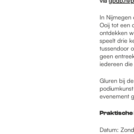
e
via
gbdb.nl/
In Nijmegen 
p
Ooij tot een
ontdekken wa
speelt drie 
a
tussendoor o
geen entreeko
g
iedereen die
Gluren bij de
e
podiumkunst 
evenement g
Praktische 
Datum: Zond