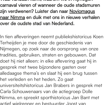
e
carnaval vieren of wanneer de oude stadsmuren
zijn verdwenen? Luister dan naar
Noviomagus
p
naar Nimma
en duik met ons in nieuwe verhalen
over de oudste stad van Nederland.
a
In tien afleveringen neemt publiekshistoricus Koen
Terheijden je mee door de geschiedenis van
Nijmegen, op zoek naar de oorsprong van onze
g
tradities, gebruiken, straten en gebouwen. Dat
doet hij niet alleen: in elke aflevering gaat hij in
e
gesprek met twee bijzondere gasten over
alledaagse thema’s en slaat hij een brug tussen
het verleden en het heden. Zo gaat
universiteitshistoricus Jan Brabers in gesprek met
Carla Schouwenaars van de actiegroep Dolle
Nimma, en spreekt sporthistoricus Jan Bant met
actief wielrenner en bestuurder Joost van