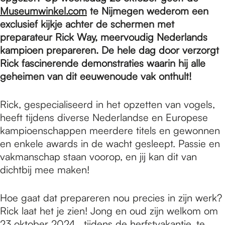
e
Museumwinkel.com
te Nijmegen wederom een
exclusief kijkje achter de schermen met
p
preparateur Rick Way, meervoudig Nederlands
kampioen prepareren. De hele dag door verzorgt
Rick fascinerende demonstraties waarin hij alle
a
geheimen van dit eeuwenoude vak onthult!
Rick, gespecialiseerd in het opzetten van vogels,
g
heeft tijdens diverse Nederlandse en Europese
kampioenschappen meerdere titels en gewonnen
e
en enkele awards in de wacht gesleept. Passie en
vakmanschap staan voorop, en jij kan dit van
dichtbij mee maken!
Hoe gaat dat prepareren nou precies in zijn werk?
Rick laat het je zien! Jong en oud zijn welkom om
23 oktober 2024 , tijdens de herfstvakantie, te