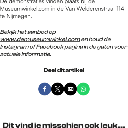
De demonstraties vinden plaats bij de
Museumwinkel.com in de Van Welderenstraat 114
te Nijmegen.
Bekijk het aanbod op
www.demuseumwinkel.com
en houd de
Instagram of Facebook pagina in de gaten voor
actuele informatie.
Deel dit artikel
D
D
D
D
e
e
e
e
e
e
e
e
l
l
l
l
d
d
d
d
Dit vind je misschien ook leuk...