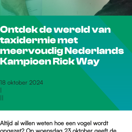
r
Ontdek de wereld van
d
taxidermie met
e
meervoudig Nederlands
Kampioen Rick Way
h
18 oktober 2024
|
o
|
|
m
Altijd al willen weten hoe een vogel wordt
opgezet? Op woensdag 23 oktober geeft de