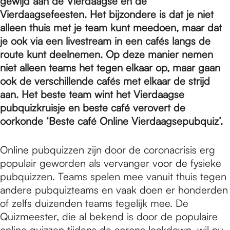
e
gewijd aan de Vierdaagse én de
Vierdaagsefeesten. Het bijzondere is dat je niet
alleen thuis met je team kunt meedoen, maar dat
p
je ook via een livestream in een cafés langs de
route kunt deelnemen. Op deze manier nemen
niet alleen teams het tegen elkaar op, maar gaan
a
ook de verschillende cafés met elkaar de strijd
aan. Het beste team wint het Vierdaagse
g
pubquizkruisje en beste café verovert de
oorkonde ‘Beste café Online Vierdaagsepubquiz’.
e
Online pubquizzen zijn door de coronacrisis erg
populair geworden als vervanger voor de fysieke
pubquizzen. Teams spelen mee vanuit thuis tegen
andere pubquizteams en vaak doen er honderden
of zelfs duizenden teams tegelijk mee. De
Quizmeester, die al bekend is door de populaire
online quizzen tijdens de corona lockdown, wil nu