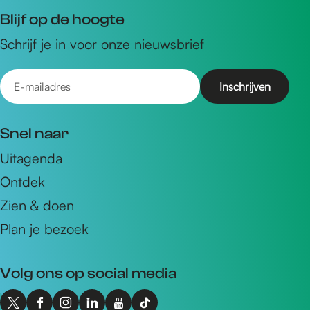
Blijf op de hoogte
Schrijf je in voor onze nieuwsbrief
E
-
m
Snel naar
a
Uitagenda
i
Ontdek
l
a
Zien & doen
d
Plan je bezoek
r
e
Volg ons op social media
s
X
F
I
L
Y
T