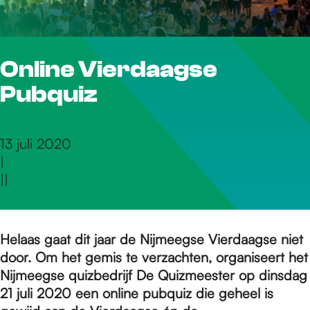
r
Online Vierdaagse
d
Pubquiz
e
13 juli 2020
|
h
|
|
o
Helaas gaat dit jaar de Nijmeegse Vierdaagse niet
door. Om het gemis te verzachten, organiseert het
m
Nijmeegse quizbedrijf De Quizmeester op dinsdag
21 juli 2020 een online pubquiz die geheel is