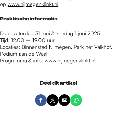
op
www.nijmegenklinkt.nl
.
Praktische informatie
Data: zaterdag 31 mei & zondag 1 juni 2025
Tijd: 12.00 – 19.00 uur
Locaties: Binnenstad Nijmegen, Park het Valkhof,
Podium aan de Waal
Programma & info:
www.nijmegenklinkt.nl
Deel dit artikel
D
D
D
D
e
e
e
e
e
e
e
e