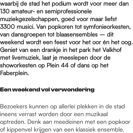
e
waarbij de stad het podium wordt voor meer dan
130 amateur- en semiprofessionele
muziekgezelschappen, goed voor maar liefst
p
3300 musici. Van popkoren tot symfonieorkesten,
van dansgroepen tot blaasensembles – dit
a
weekend wordt een feest voor het oor én het oog.
Geniet van een drankje in het park het Valkhof
met livemuziek, laat je meeslepen door de
g
showorkesten op Plein 44 of dans op het
Faberplein.
e
Een weekend vol verwondering
Bezoekers kunnen op allerlei plekken in de stad
ineens verrast worden door een muzikaal
optreden. Denk aan meedeinen met een popkoor
of kippenvel krijgen van een klassiek ensemble.