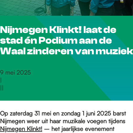
r
Nijmegen Klinkt! laat de
d
stad én Podium aan de
e
Waal zinderen van muziek
h
9 mei 2025
|
|
|
o
m
Op zaterdag 31 mei en zondag 1 juni 2025 barst
Nijmegen weer uit haar muzikale voegen tijdens
Nijmegen Klinkt!
– het jaarlijkse evenement