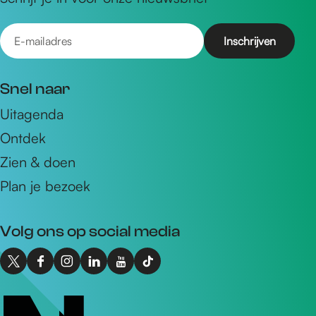
E
-
m
Snel naar
a
Uitagenda
i
Ontdek
l
a
Zien & doen
d
Plan je bezoek
r
e
Volg ons op social media
s
X
F
I
L
Y
T
I
a
n
i
o
i
n
c
s
n
u
k