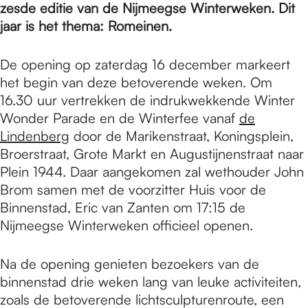
e
zesde editie van de Nijmeegse Winterweken. Dit
jaar is het thema: Romeinen.
p
De opening op zaterdag 16 december markeert
het begin van deze betoverende weken. Om
a
16.30 uur vertrekken de indrukwekkende Winter
Wonder Parade en de Winterfee vanaf
de
Lindenberg
door de Marikenstraat, Koningsplein,
g
Broerstraat, Grote Markt en Augustijnenstraat naar
Plein 1944. Daar aangekomen zal wethouder John
Brom samen met de voorzitter Huis voor de
e
Binnenstad, Eric van Zanten om 17:15 de
Nijmeegse Winterweken officieel openen.
Na de opening genieten bezoekers van de
binnenstad drie weken lang van leuke activiteiten,
zoals de betoverende lichtsculpturenroute, een