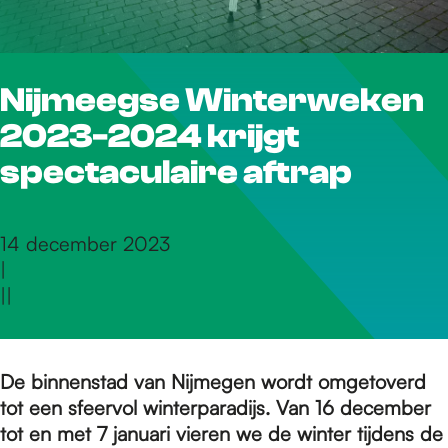
r
Nijmeegse Winterweken
d
2023-2024 krijgt
e
spectaculaire aftrap
h
14 december 2023
|
|
|
o
m
De binnenstad van Nijmegen wordt omgetoverd
tot een sfeervol winterparadijs. Van 16 december
tot en met 7 januari vieren we de winter tijdens de