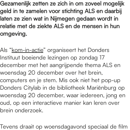
e
Gezamenlijk zetten ze zich in om zoveel mogelijk
geld in te zamelen voor stichting ALS en daarbij
laten ze zien wat in Nijmegen gedaan wordt in
p
relatie met de ziekte ALS en de mensen in hun
omgeving.
a
Als “
kom-in-actie
” organiseert het Donders
Instituut boeiende lezingen op zondag 17
g
december met het aangrijpende thema ALS en
woensdag 20 december over het brein,
computers en je stem. Mis ook niet het pop-up
e
Donders Citylab in de bibliotheek Mariënburg op
woensdag 20 december, waar iedereen, jong en
oud, op een interactieve manier kan leren over
brein onderzoek.
Tevens draait op woensdagavond speciaal de film