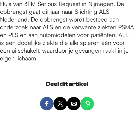
Huis van 3FM Serious Request in Nijmegen. De
opbrengst gaat dit jaar naar Stichting ALS
Nederland. De opbrengst wordt besteed aan
onderzoek naar ALS en de verwante ziekten PSMA
en PLS en aan hulpmiddelen voor patiënten. ALS
is een dodelijke ziekte die alle spieren één voor
één uitschakelt, waardoor je gevangen raakt in je
eigen lichaam.
Deel dit artikel
D
D
D
D
e
e
e
e
e
e
e
e
l
l
l
l