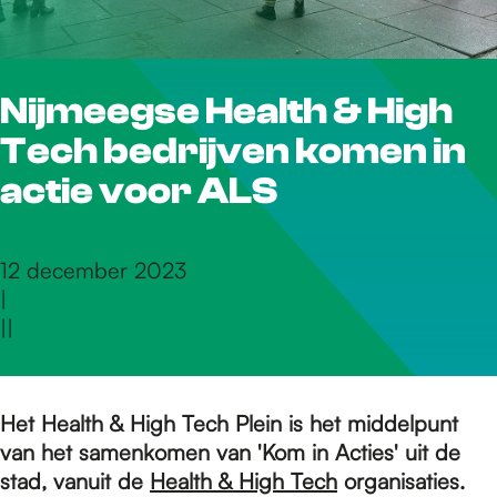
r
Nijmeegse Health & High
d
Tech bedrijven komen in
e
actie voor ALS
h
12 december 2023
|
|
|
o
m
Het Health & High Tech Plein is het middelpunt
van het samenkomen van 'Kom in Acties' uit de
stad, vanuit de
Health & High Tech
organisaties.