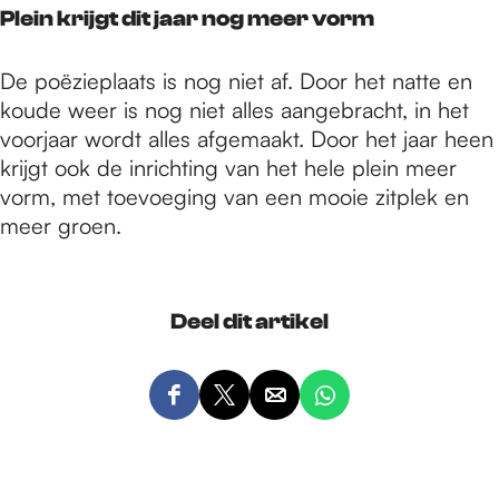
Plein krijgt dit jaar nog meer vorm
De poëzieplaats is nog niet af. Door het natte en
koude weer is nog niet alles aangebracht, in het
voorjaar wordt alles afgemaakt. Door het jaar heen
krijgt ook de inrichting van het hele plein meer
vorm, met toevoeging van een mooie zitplek en
meer groen.
Deel dit artikel
D
D
D
D
e
e
e
e
e
e
e
e
l
l
l
l