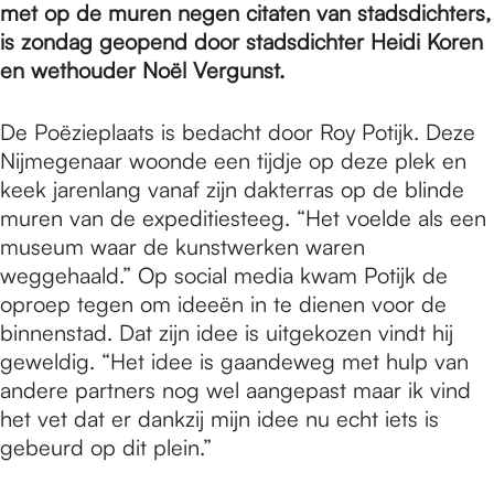
e
met op de muren negen citaten van stadsdichters,
is zondag geopend door stadsdichter Heidi Koren
en wethouder Noël Vergunst.
p
De Poëzieplaats is bedacht door Roy Potijk. Deze
a
Nijmegenaar woonde een tijdje op deze plek en
keek jarenlang vanaf zijn dakterras op de blinde
muren van de expeditiesteeg. “Het voelde als een
g
museum waar de kunstwerken waren
weggehaald.” Op social media kwam Potijk de
oproep tegen om ideeën in te dienen voor de
e
binnenstad. Dat zijn idee is uitgekozen vindt hij
geweldig. “Het idee is gaandeweg met hulp van
andere partners nog wel aangepast maar ik vind
het vet dat er dankzij mijn idee nu echt iets is
gebeurd op dit plein.”