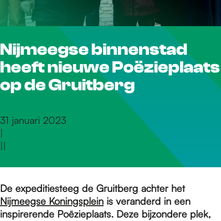
r
Nijmeegse binnenstad
d
heeft nieuwe Poëzieplaats
e
op de Gruitberg
h
31 januari 2023
|
|
|
o
m
De expeditiesteeg de Gruitberg achter het
Nijmeegse Koningsplein
is veranderd in een
inspirerende Poëzieplaats. Deze bijzondere plek,