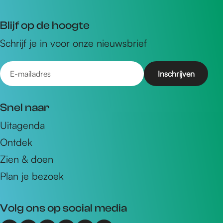
Blijf op de hoogte
Schrijf je in voor onze nieuwsbrief
E
-
m
Snel naar
a
Uitagenda
i
Ontdek
l
a
Zien & doen
d
Plan je bezoek
r
e
Volg ons op social media
s