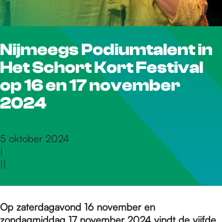
r
Nijmeegs Podiumtalent in
d
Het Schort Kort Festival
e
op 16 en 17 november
2024
h
5 oktober 2024
|
o
|
|
m
Op zaterdagavond 16 november en
zondagmiddag 17 november 2024 vindt de vijfde