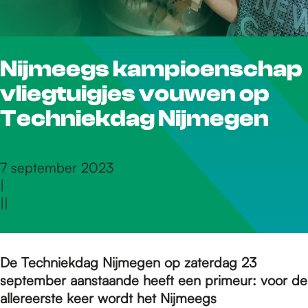
r
Nijmeegs kampioenschap
d
vliegtuigjes vouwen op
e
Techniekdag Nijmegen
h
7 september 2023
|
|
|
o
m
De Techniekdag Nijmegen op zaterdag 23
september aanstaande heeft een primeur: voor de
allereerste keer wordt het Nijmeegs