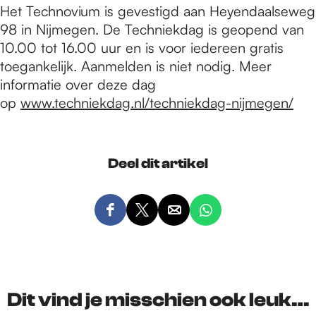
Het Technovium is gevestigd aan Heyendaalseweg
98 in Nijmegen. De Techniekdag is geopend van
10.00 tot 16.00 uur en is voor iedereen gratis
toegankelijk. Aanmelden is niet nodig. Meer
informatie over deze dag
op
www.techniekdag.nl/techniekdag-nijmegen/
Deel dit artikel
D
D
D
D
e
e
e
e
e
e
e
e
l
l
l
l
d
d
d
d
Dit vind je misschien ook leuk…
e
e
e
e