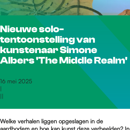
r
Nieuwe solo-
d
tentoonstelling van
e
kunstenaar Simone
Albers 'The Middle Realm'
h
16 mei 2025
|
o
|
|
m
Welke verhalen liggen opgeslagen in de
aardbodem en hoe kan kunst deze verbeelden? In