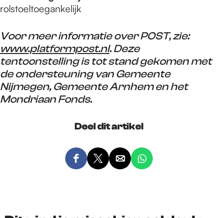
rolstoeltoegankelijk
Voor meer informatie over POST, zie:
www.platformpost.nl
. Deze
tentoonstelling is tot stand gekomen met
de ondersteuning van Gemeente
Nijmegen, Gemeente Arnhem en het
Mondriaan Fonds.
Deel dit artikel
D
D
D
D
e
e
e
e
e
e
e
e
l
l
l
l
d
d
d
d