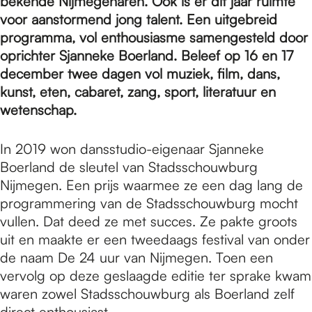
e
bekende Nijmegenaren. Ook is er dit jaar ruimte
voor aanstormend jong talent. Een uitgebreid
programma, vol enthousiasme samengesteld door
p
oprichter Sjanneke Boerland. Beleef op 16 en 17
december twee dagen vol muziek, film, dans,
kunst, eten, cabaret, zang, sport, literatuur en
a
wetenschap.
g
In 2019 won dansstudio-eigenaar Sjanneke
Boerland de sleutel van Stadsschouwburg
Nijmegen. Een prijs waarmee ze een dag lang de
e
programmering van de Stadsschouwburg mocht
vullen. Dat deed ze met succes. Ze pakte groots
uit en maakte er een tweedaags festival van onder
de naam De 24 uur van Nijmegen. Toen een
vervolg op deze geslaagde editie ter sprake kwam
waren zowel Stadsschouwburg als Boerland zelf
direct enthousiast.