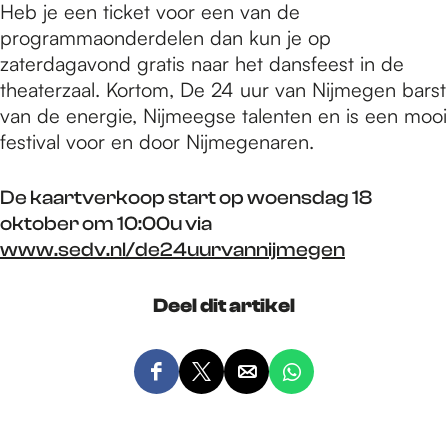
Heb je een ticket voor een van de
programmaonderdelen dan kun je op
zaterdagavond gratis naar het dansfeest in de
theaterzaal. Kortom, De 24 uur van Nijmegen barst
van de energie, Nijmeegse talenten en is een mooi
festival voor en door Nijmegenaren.
De kaartverkoop start op woensdag 18
oktober om 10:00u via
www.sedv.nl/de24uurvannijmegen
Deel dit artikel
D
D
D
D
e
e
e
e
e
e
e
e