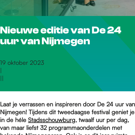
r
Nieuwe editie van De 24
d
uur van Nijmegen
e
19 oktober 2023
|
h
|
|
o
Laat je verrassen en inspireren door De 24 uur van
Nijmegen! Tijdens dit tweedaagse festival geniet je
m
in de héle
Stadsschouwburg
, twaalf uur per dag,
van maar liefst 32 programmaonderdelen met