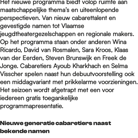
e
Het nieuwe programma biedt volop ruimte aan
maatschappelijke thema’s en uiteenlopende
perspectieven. Van nieuw cabarettalent en
p
gevestigde namen tot Vlaamse
jeugdtheatergezelschappen en regionale makers.
Op het programma staan onder anderen Wina
a
Ricardo, David van Rosmalen, Sara Kroos, Klaas
van der Eerden, Steven Brunswijk en Freek de
g
Jonge. Cabaretiers Ayoub Kharkhach en Selma
Visscher spelen naast hun debuutvoorstelling ook
een middagvariant met prikkelarme voorzieningen.
e
Het seizoen wordt afgetrapt met een voor
iedereen gratis toegankelijke
programmapresentatie.
Nieuwe generatie cabaretiers naast
bekende namen