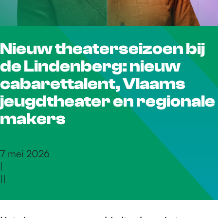
r
Nieuw theaterseizoen bij
d
de Lindenberg: nieuw
e
cabarettalent, Vlaams
jeugdtheater en regionale
h
makers
o
7 mei 2026
|
|
|
m