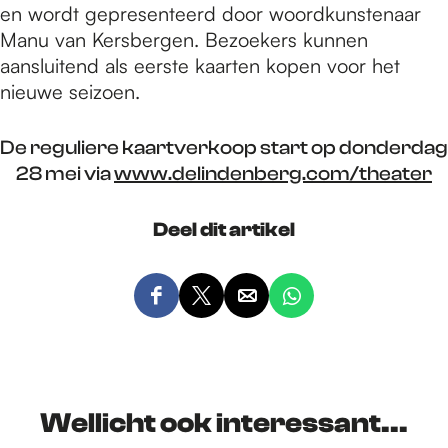
en wordt gepresenteerd door woordkunstenaar
Manu van Kersbergen. Bezoekers kunnen
aansluitend als eerste kaarten kopen voor het
nieuwe seizoen.
De reguliere kaartverkoop start op donderdag
28 mei via
www.delindenberg.com/theater
Deel dit artikel
D
D
D
D
e
e
e
e
e
e
e
e
l
l
l
l
d
d
d
d
Wellicht ook interessant...
e
e
e
e