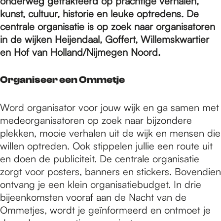
e
onderweg getrakteerd op prachtige verhalen,
kunst, cultuur, historie en leuke optredens. De
centrale organisatie is op zoek naar organisatoren
p
in de wijken Heijendaal, Goffert, Willemskwartier
en Hof van Holland/Nijmegen Noord.
a
Organiseer een Ommetje
g
Word organisator voor jouw wijk en ga samen met
medeorganisatoren op zoek naar bijzondere
plekken, mooie verhalen uit de wijk en mensen die
e
willen optreden. Ook stippelen jullie een route uit
en doen de publiciteit. De centrale organisatie
zorgt voor posters, banners en stickers. Bovendien
ontvang je een klein organisatiebudget. In drie
bijeenkomsten vooraf aan de Nacht van de
Ommetjes, wordt je geïnformeerd en ontmoet je