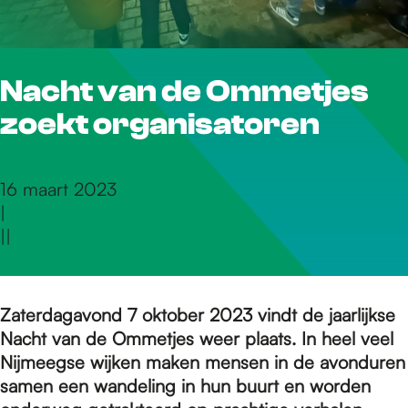
r
Nacht van de Ommetjes
d
zoekt organisatoren
e
16 maart 2023
|
h
|
|
o
Zaterdagavond 7 oktober 2023 vindt de jaarlijkse
Nacht van de Ommetjes weer plaats. In heel veel
m
Nijmeegse wijken maken mensen in de avonduren
samen een wandeling in hun buurt en worden