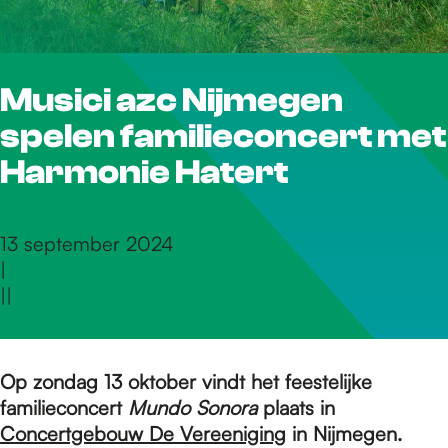
r
Musici azc Nijmegen
d
spelen familieconcert met
e
Harmonie Hatert
h
13 september 2024
|
|
|
o
m
Op zondag 13 oktober vindt het feestelijke
familieconcert
Mundo Sonora
plaats in
Concertgebouw De Vereeniging
in Nijmegen.