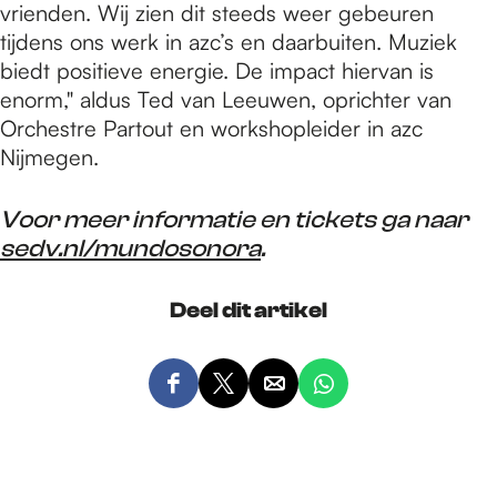
vrienden. Wij zien dit steeds weer gebeuren
tijdens ons werk in azc’s en daarbuiten. Muziek
biedt positieve energie. De impact hiervan is
enorm," aldus Ted van Leeuwen, oprichter van
Orchestre Partout en workshopleider in azc
Nijmegen.
Voor meer informatie en tickets ga naar
sedv.nl/mundosonora
.
Deel dit artikel
D
D
D
D
e
e
e
e
e
e
e
e
l
l
l
l