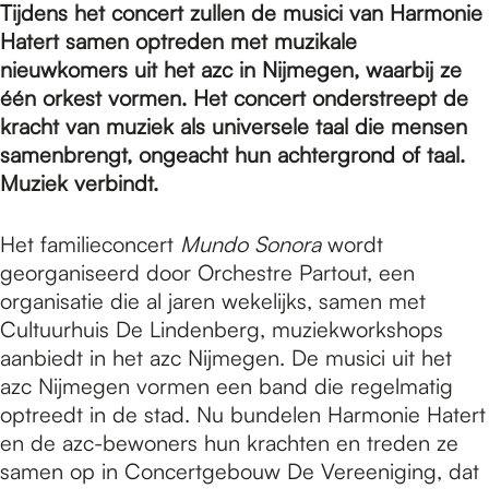
e
Tijdens het concert zullen de musici van Harmonie
Hatert samen optreden met muzikale
nieuwkomers uit het azc in Nijmegen, waarbij ze
p
één orkest vormen. Het concert onderstreept de
kracht van muziek als universele taal die mensen
a
samenbrengt, ongeacht hun achtergrond of taal.
Muziek verbindt.
g
Het familieconcert
Mundo Sonora
wordt
georganiseerd door Orchestre Partout, een
organisatie die al jaren wekelijks, samen met
e
Cultuurhuis De Lindenberg, muziekworkshops
aanbiedt in het azc Nijmegen. De musici uit het
azc Nijmegen vormen een band die regelmatig
optreedt in de stad. Nu bundelen Harmonie Hatert
en de azc-bewoners hun krachten en treden ze
samen op in Concertgebouw De Vereeniging, dat