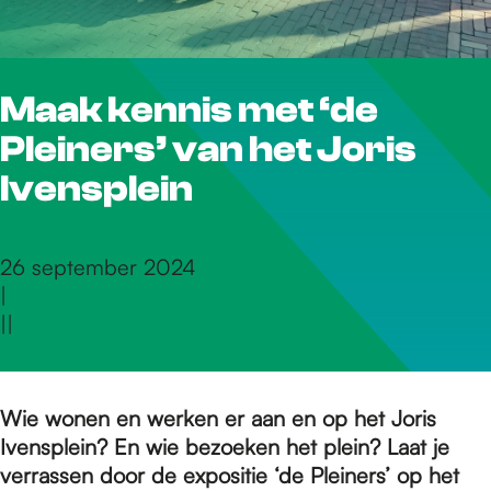
r
Maak kennis met ‘de
d
Pleiners’ van het Joris
e
Ivensplein
h
26 september 2024
|
|
|
o
m
Wie wonen en werken er aan en op het Joris
Ivensplein? En wie bezoeken het plein? Laat je
verrassen door de expositie ‘de Pleiners’ op het