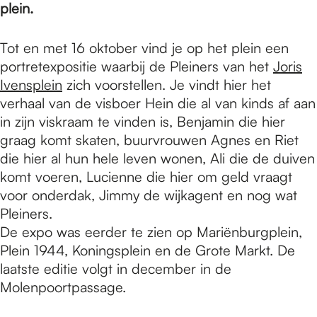
e
plein.
Tot en met 16 oktober vind je op het plein een
p
portretexpositie waarbij de Pleiners van het
Joris
Ivensplein
zich voorstellen. Je vindt hier het
a
verhaal van de visboer Hein die al van kinds af aan
in zijn viskraam te vinden is, Benjamin die hier
graag komt skaten, buurvrouwen Agnes en Riet
g
die hier al hun hele leven wonen, Ali die de duiven
komt voeren, Lucienne die hier om geld vraagt
voor onderdak, Jimmy de wijkagent en nog wat
e
Pleiners.
De expo was eerder te zien op Mariënburgplein,
Plein 1944, Koningsplein en de Grote Markt. De
laatste editie volgt in december in de
Molenpoortpassage.