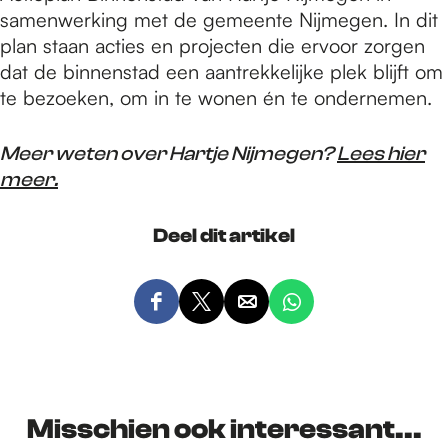
samenwerking met de gemeente Nijmegen. In dit
plan staan acties en projecten die ervoor zorgen
dat de binnenstad een aantrekkelijke plek blijft om
te bezoeken, om in te wonen én te ondernemen.
Meer weten over Hartje Nijmegen?
Lees hier
meer.
Deel dit artikel
D
D
D
D
e
e
e
e
e
e
e
e
l
l
l
l
d
d
d
d
Misschien ook interessant...
e
e
e
e