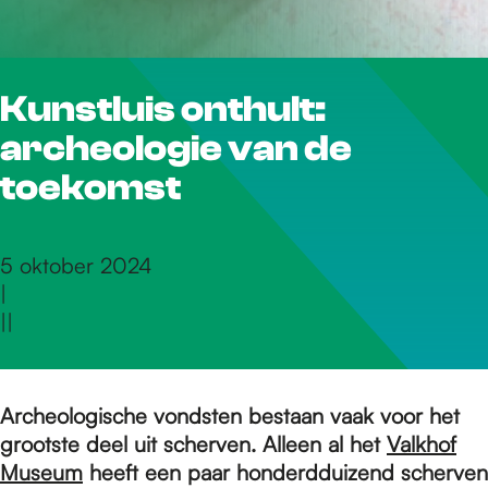
r
Kunstluis onthult:
d
archeologie van de
e
toekomst
h
5 oktober 2024
|
|
|
o
m
Archeologische vondsten bestaan vaak voor het
grootste deel uit scherven. Alleen al het
Valkhof
Museum
heeft een paar honderdduizend scherven