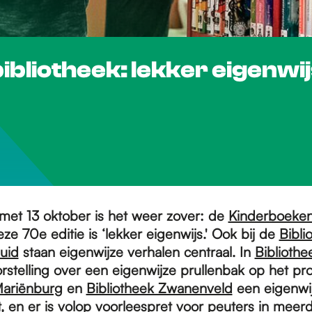
bliotheek: lekker eigenwi
 met 13 oktober is het weer zover: de
Kinderboeke
e 70e editie is ‘lekker eigenwijs.' Ook bij de
Bibli
uid
staan eigenwijze verhalen centraal. In
Bibliothe
orstelling over een eigenwijze prullenbak op het p
Mariënburg
en
Bibliotheek Zwanenveld
een eigenwi
, en er is volop voorleespret voor peuters in meer