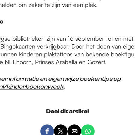
elden om zeker te zijn van een plek.
go
egse bibliotheken zijn van 16 september tot en met
lBingokaarten verkrijgbaar. Door het doen van eige
unnen kinderen plaktattoos van bekende boekfigu
de NEEhoorn, Prinses Arabella en Gozert.
eer informatie en eigenwijze boekentips op
nl/kinderboekenweek
.
Deel dit artikel
D
D
D
D