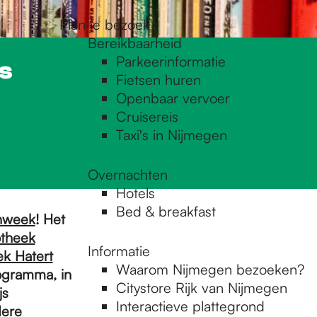
Plan je bezoek
Bereikbaarheid
Parkeerinformatie
js
Fietsen huren
Openbaar vervoer
Cruisereis
Taxi's in Nijmegen
Overnachten
Hotels
Bed & breakfast
nweek
! Het
otheek
Informatie
ek Hatert
Waarom Nijmegen bezoeken?
rogramma, in
Citystore Rijk van Nijmegen
js
Interactieve plattegrond
dere