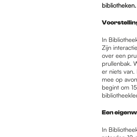
e
bibliotheken.
p
Voorstellin
In Bibliothee
a
Zijn interact
over een pru
prullenbak. W
g
er niets van.
mee op avont
e
begint om 15.
bibliotheekl
Een eigenwi
In Bibliothe