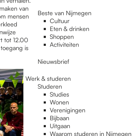
in verhalen.
t maken van
Beste van Nijmegen
n om mensen
Cultuur
erkleed
Eten & drinken
nwijze
Shoppen
t tot 12.00
Activiteiten
 toegang is
Nieuwsbrief
Werk & studeren
Studeren
Studies
Wonen
Verenigingen
Bijbaan
Uitgaan
Waarom studeren in Nijmegen