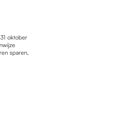
 31 oktober
nwijze
ren sparen,