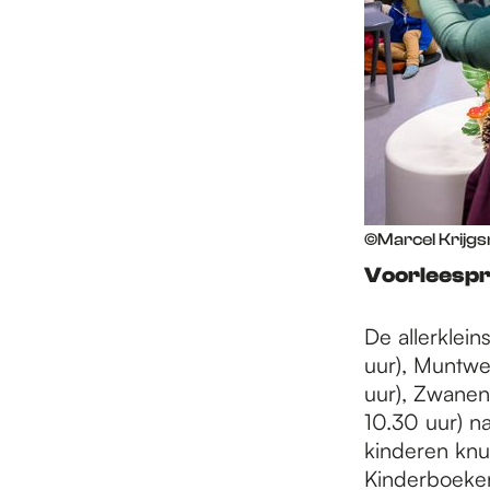
©Marcel Krijg
Voorleespr
De allerklein
uur), Muntwe
uur), Zwanen
10.30 uur) n
kinderen knu
Kinderboeken