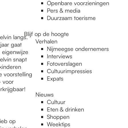
Openbare voorzieningen
Pers & media
Duurzaam toerisme
Blijf op de hoogte
lvin langs.
Verhalen
jaar gaat
Nijmeegse ondernemers
 eigenwijze
Interviews
elvin snapt
Fotoverslagen
 kinderen
Cultuurimpressies
 voorstelling
Expats
- voor
rkrijgbaar!
Nieuws
Cultuur
Eten & drinken
Shoppen
ieb op
Weektips