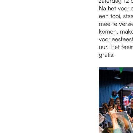
zaterdag 12 
Na het voorl
een tooi, st
mee te versie
komen, maken
voorleesfeest
uur. Het fees
gratis.