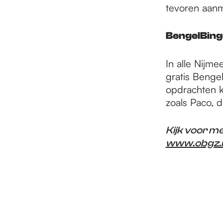
tevoren aanm
BengelBin
In alle Nijme
gratis Benge
opdrachten k
zoals Paco, 
Kijk voor m
www.obgz.