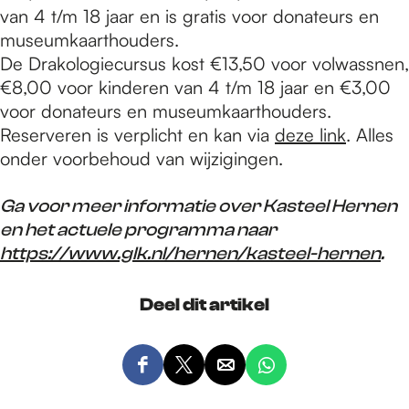
van 4 t/m 18 jaar en is gratis voor donateurs en
museumkaarthouders.
De Drakologiecursus kost €13,50 voor volwassnen,
€8,00 voor kinderen van 4 t/m 18 jaar en €3,00
voor donateurs en museumkaarthouders.
Reserveren is verplicht en kan via
deze link
. Alles
onder voorbehoud van wijzigingen.
Ga voor meer informatie over Kasteel Hernen
en het actuele programma naar
https://www.glk.nl/hernen/kasteel-hernen
.
Deel dit artikel
D
D
D
D
e
e
e
e