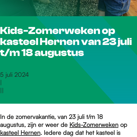
r
Kids-Zomerweken op
d
kasteel Hernen van 23 juli
e
t/m 18 augustus
h
5 juli 2024
|
|
|
o
m
In de zomervakantie, van 23 juli t/m 18
augustus,
zijn er weer de
Kids-Zomerweken
op
kasteel Hernen
. Iedere dag dat het kasteel is