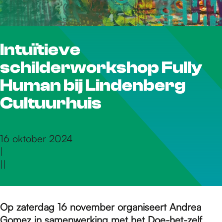
r
Intuïtieve
d
schilderworkshop Fully
e
Human bij Lindenberg
Cultuurhuis
h
16 oktober 2024
|
o
|
|
m
Op zaterdag 16 november organiseert Andrea
Gomez in samenwerking met het Doe-het-zelf