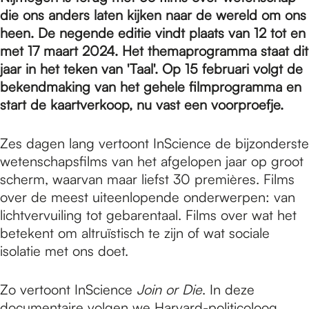
e
die ons anders laten kijken naar de wereld om ons
heen. De negende editie vindt plaats van 12 tot en
p
met 17 maart 2024. Het themaprogramma staat dit
jaar in het teken van 'Taal'. Op 15 februari volgt de
bekendmaking van het gehele filmprogramma en
a
start de kaartverkoop, nu vast een voorproefje.
Zes dagen lang vertoont InScience de bijzonderste
g
wetenschapsfilms van het afgelopen jaar op groot
scherm, waarvan maar liefst 30 premières. Films
e
over de meest uiteenlopende onderwerpen: van
lichtvervuiling tot gebarentaal. Films over wat het
betekent om altruïstisch te zijn of wat sociale
isolatie met ons doet.
Zo vertoont InScience
Join or Die
. In deze
documentaire volgen we Harvard-politicoloog