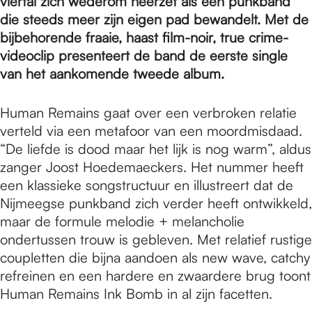
e
viertal zich wederom neerzet als een punkband
die steeds meer zijn eigen pad bewandelt. Met de
bijbehorende fraaie, haast film-noir, true crime-
p
videoclip presenteert de band de eerste single
van het aankomende tweede album.
a
Human Remains gaat over een verbroken relatie
verteld via een metafoor van een moordmisdaad.
g
“De liefde is dood maar het lijk is nog warm”, aldus
zanger Joost Hoedemaeckers. Het nummer heeft
een klassieke songstructuur en illustreert dat de
e
Nijmeegse punkband zich verder heeft ontwikkeld,
maar de formule melodie + melancholie
ondertussen trouw is gebleven. Met relatief rustige
coupletten die bijna aandoen als new wave, catchy
refreinen en een hardere en zwaardere brug toont
Human Remains Ink Bomb in al zijn facetten.