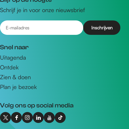
Schrijf je in voor onze nieuwsbrief
E
-
m
Snel naar
a
Uitagenda
i
Ontdek
l
a
Zien & doen
d
Plan je bezoek
r
e
Volg ons op social media
s
X
F
I
L
Y
T
I
a
n
i
o
i