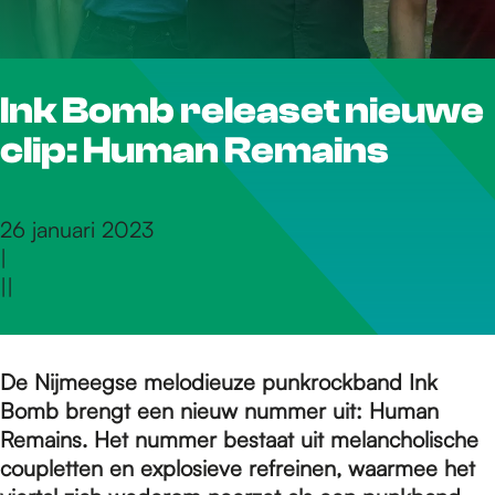
r
Ink Bomb releaset nieuwe
d
clip: Human Remains
e
26 januari 2023
|
h
|
|
o
De Nijmeegse melodieuze punkrockband Ink
Bomb brengt een nieuw nummer uit: Human
m
Remains. Het nummer bestaat uit melancholische
coupletten en explosieve refreinen, waarmee het