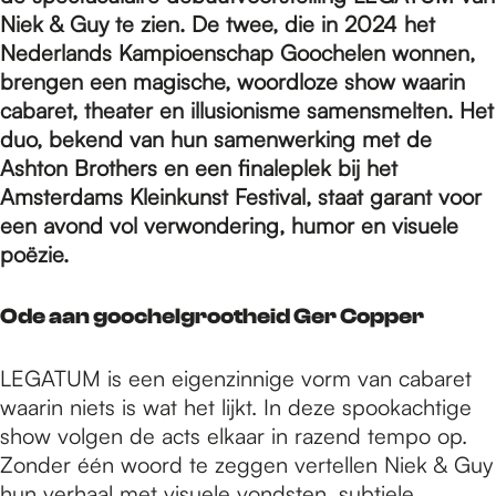
e
Niek & Guy te zien. De twee, die in 2024 het
Nederlands Kampioenschap Goochelen wonnen,
p
brengen een magische, woordloze show waarin
cabaret, theater en illusionisme samensmelten. Het
duo, bekend van hun samenwerking met de
a
Ashton Brothers en een finaleplek bij het
Amsterdams Kleinkunst Festival, staat garant voor
een avond vol verwondering, humor en visuele
g
poëzie.
e
Ode aan goochelgrootheid Ger Copper
LEGATUM is een eigenzinnige vorm van cabaret
waarin niets is wat het lijkt. In deze spookachtige
show volgen de acts elkaar in razend tempo op.
Zonder één woord te zeggen vertellen Niek & Guy
hun verhaal met visuele vondsten, subtiele