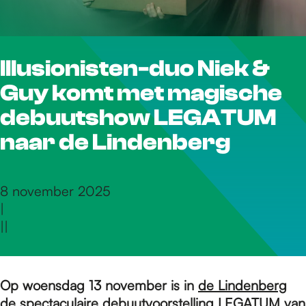
r
Illusionisten-duo Niek &
d
Guy komt met magische
e
debuutshow LEGATUM
naar de Lindenberg
h
8 november 2025
|
o
|
|
m
Op woensdag 13 november is in
de Lindenberg
de spectaculaire debuutvoorstelling LEGATUM van