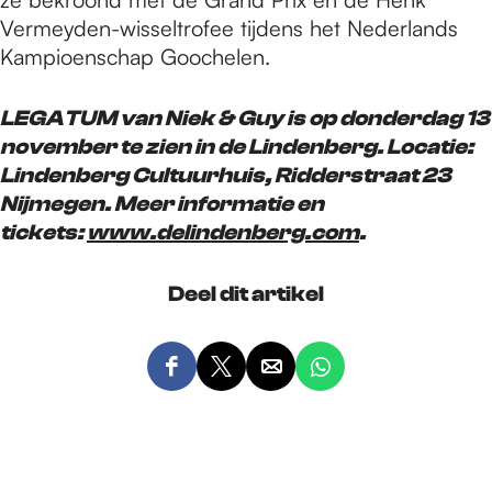
Vermeyden-wisseltrofee tijdens het Nederlands
Kampioenschap Goochelen.
LEGATUM van Niek & Guy is op donderdag 13
november te zien in de Lindenberg. Locatie:
Lindenberg Cultuurhuis, Ridderstraat 23
Nijmegen. Meer informatie en
tickets:
www.delindenberg.com
.
Deel dit artikel
D
D
D
D
e
e
e
e
e
e
e
e
l
l
l
l