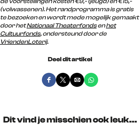
de voorstellingen kosten €9,- (jeugd) en €15,-
(volwassenen). Het randprogramma is gratis
te bezoeken en wordt mede mogelijk gemaakt
door het
Nationaal Theaterfonds
en
het
Cultuurfonds
, ondersteund door de
VriendenLoterij
.
Deel dit artikel
D
D
D
D
e
e
e
e
e
e
e
e
l
l
l
l
d
d
d
d
Dit vind je misschien ook leuk…
e
e
e
e
z
z
z
z