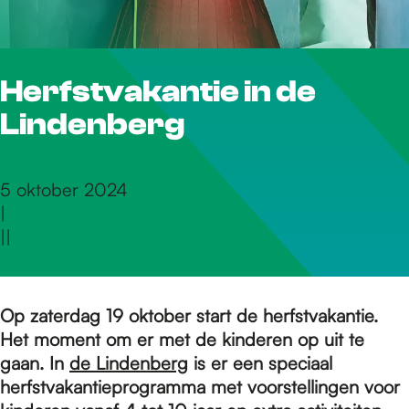
r
Herfstvakantie in de
d
Lindenberg
e
5 oktober 2024
|
h
|
|
o
Op zaterdag 19 oktober start de herfstvakantie.
Het moment om er met de kinderen op uit te
m
gaan. In
de Lindenberg
is er een speciaal
herfstvakantieprogramma met voorstellingen voor