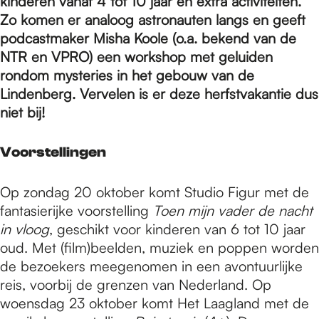
e
kinderen vanaf 4 tot 10 jaar en extra activiteiten.
Zo komen er analoog astronauten langs en geeft
podcastmaker Misha Koole (o.a. bekend van de
p
NTR en VPRO) een workshop met geluiden
rondom mysteries in het gebouw van de
Lindenberg. Vervelen is er deze herfstvakantie dus
a
niet bij!
g
Voorstellingen
Op zondag 20 oktober komt Studio Figur met de
e
fantasierijke voorstelling
Toen mijn vader de nacht
in vloog
, geschikt voor kinderen van 6 tot 10 jaar
oud. Met (film)beelden, muziek en poppen worden
de bezoekers meegenomen in een avontuurlijke
reis, voorbij de grenzen van Nederland. Op
woensdag 23 oktober komt Het Laagland met de