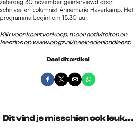
zaterdag 30 november geïnterviewd door
schrijver en columnist Annemarie Haverkamp. Het
programma begint om 15.30 uur.
Kijk voor kaartverkoop, meer activiteiten en
leestips op
www.obgz.nl/heelnederlandleest
.
Deel dit artikel
D
D
D
D
e
e
e
e
e
e
e
e
l
l
l
l
d
d
d
d
Dit vind je misschien ook leuk...
e
e
e
e
z
z
z
z