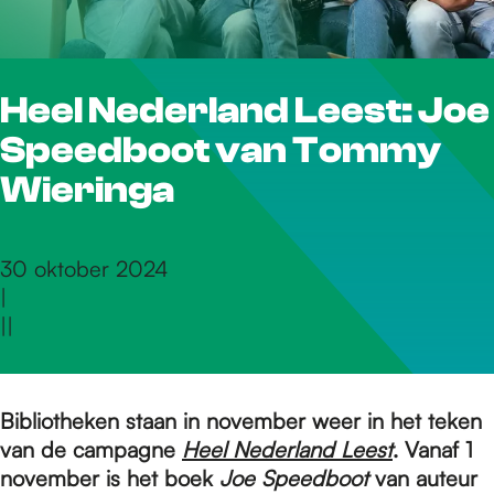
r
Heel Nederland Leest: Joe
d
Speedboot van Tommy
e
Wieringa
h
30 oktober 2024
|
|
|
o
m
Bibliotheken staan in november weer in het teken
van de campagne
Heel Nederland Leest
. Vanaf 1
november is het boek
Joe Speedboot
van auteur