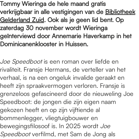
e
Tommy Wieringa de hele maand gratis
verkrijgbaar in alle vestigingen van de
Bibliotheek
Gelderland Zuid
. Ook als je geen lid bent. Op
p
zaterdag 30 november wordt Wieringa
geïnterviewd door Annemarie Haverkamp in het
a
Dominicanenklooster in Huissen.
Joe Speedboot
is een roman over liefde en
g
rivaliteit. Fransje Hermans, de verteller van het
verhaal, is na een ongeluk invalide geraakt en
heeft zijn spraakvermogen verloren. Fransje is
e
grenzeloos gefascineerd door de nieuweling Joe
Speedboot: de jongen die zijn eigen naam
gekozen heeft en op zijn vijftiende al
bommenlegger, vliegtuigbouwer en
bewegingsfilosoof is. In 2025 wordt
Joe
Speedboot
verfilmd, met Sam de Jong als