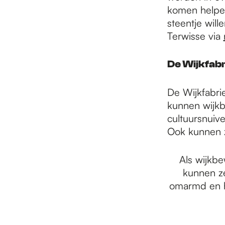
komen helpen
steentje will
Terwisse via
De Wijkfab
De Wijkfabrie
kunnen wijkb
cultuursnuiv
Ook kunnen z
Als wijkbe
kunnen z
omarmd en he