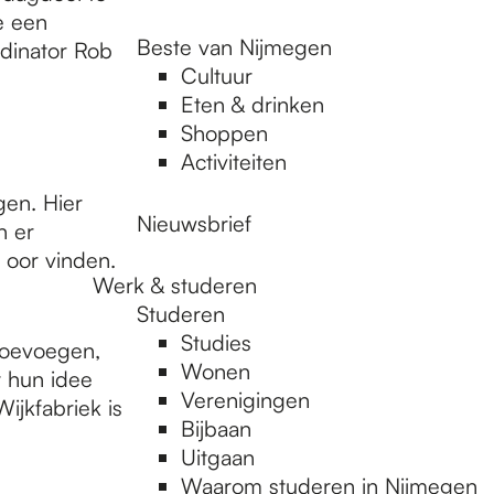
e een
Beste van Nijmegen
rdinator Rob
Cultuur
Eten & drinken
Shoppen
Activiteiten
gen. Hier
Nieuwsbrief
n er
 oor vinden.
Werk & studeren
Studeren
Studies
 toevoegen,
Wonen
 hun idee
Verenigingen
ijkfabriek is
Bijbaan
Uitgaan
Waarom studeren in Nijmegen