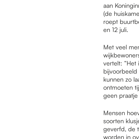
e
aan Koninginn
(de huiskamer
p
roept buurtb
en 12 juli.
a
Met veel men
wijkbewoners
vertelt: “He
g
bijvoorbeeld
kunnen zo la
e
ontmoeten ti
geen praatje
Mensen hoeven
soorten klus
geverfd, de 
worden in ov