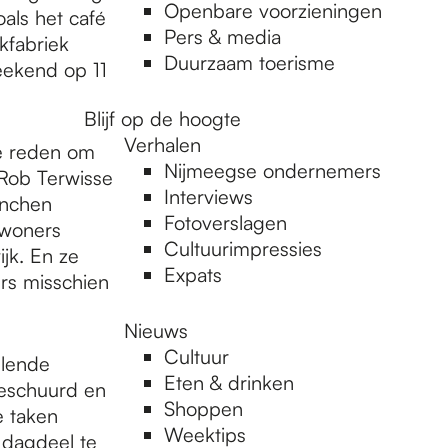
Openbare voorzieningen
als het café
Pers & media
kfabriek
Duurzaam toerisme
eekend op 11
Blijf op de hoogte
Verhalen
ge reden om
Nijmeegse ondernemers
Rob Terwisse
Interviews
unchen
Fotoverslagen
ewoners
Cultuurimpressies
jk. En ze
Expats
rs misschien
Nieuws
Cultuur
llende
Eten & drinken
geschuurd en
Shoppen
e taken
Weektips
 dagdeel te