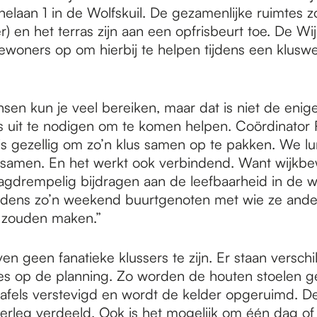
elaan 1 in de Wolfskuil. De gezamenlijke ruimtes zo
) en het terras zijn aan een opfrisbeurt toe. De Wij
ewoners op om hierbij te helpen tijdens een klusw
sen kun je veel bereiken, maar dat is niet de eni
 uit te nodigen om te komen helpen. Coördinator 
t is gezellig om zo’n klus samen op te pakken. We l
 samen. En het werkt ook verbindend. Want wijkb
agdrempelig bijdragen aan de leefbaarheid in de wi
jdens zo’n weekend buurtgenoten met wie ze ande
 zouden maken.”
 geen fanatieke klussers te zijn. Er staan verschi
jes op de planning. Zo worden de houten stoelen 
tafels verstevigd en wordt de kelder opgeruimd. D
erleg verdeeld. Ook is het mogelijk om één dag of